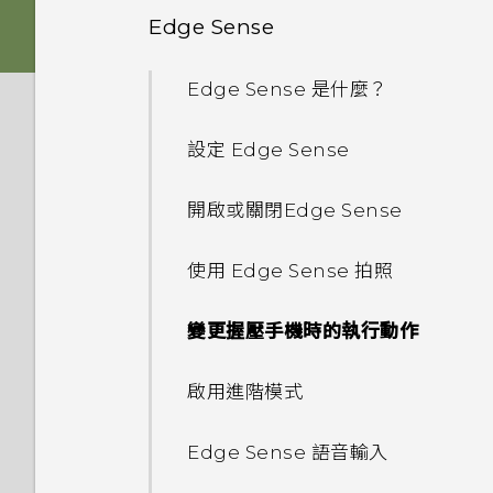
或解除鎖定？
USB Type-C 接頭與舊手機上
音訊、顯示和相機
其他部分？
Edge Sense
如果不再支援 HTC Sync
的 micro USB 接頭有何不
HTC Sense 主畫面
卡片固定座
側框啟動
Manager，如何傳輸內容至我
忘記了螢幕鎖定密碼、PIN 碼
同？
應用程式
為何手機反應緩慢且靜止不動？
為何在 HTC U11 上使用舊款的
的手機？
或圖形該怎麼辦？
Edge Sense 是什麼？
休眠模式
Nano SIM 卡
HTC USB Type-C 耳機時會出
相機有哪些特殊功能
無線與網路
手機無法開機時該怎麼做？
為何說出「OK Google」無法
現雜音？
為何手機會自動關機？
如何將檔案與資料夾複製或移到
如何使用尋找我的裝置尋找手機
設定 Edge Sense
鎖定螢幕
啟動 Google Assistant？
SD 卡
記憶卡？
豐富的音效
設定與其他
或清除手機資料？
如何使用硬體按鍵重新啟動手
手機能在找不到 Wi-Fi 或訊號
為何無法在 HTC U11 上使用我
手機異常過熱或溫度過高時該怎
開啟或關閉Edge Sense
機？
太弱時自動切換至行動網路嗎？
動作手勢
為何手機上的應用程式會當機並
自己的數位式 3.5mm 耳機轉
麼辦？
為電池充電
如何檢視 USB 隨身碟內的檔案
完全個人專屬
何謂智慧鎖及如何使用？
手機裝入車用套件或自拍棒時常
強制關閉？
接器？
與資料夾？
會觸發 Edge Sense，該怎麼
使用 Edge Sense 拍照
如果手機不斷重新啟動或無法開
如何將手機的網際網路連線分享
觸控手勢
如何重新啟動手機以進入安全模
防水和防塵
做？
為何手機設定螢幕鎖密碼後仍不
機進入主畫面，該怎麼辦？
給其他裝置使用？
如何知道我是否安裝了惡意的第
為何手機對 Motion Launch
式？
如何備份相片及影片？
會鎖住？
變更握壓手機時的執行動作
三方應用程式？
手勢啟動手勢沒有反應？
認識手機設定
切換手機開關
如何讓硬體按鍵持續開啟背光？
手機無法充電時該怎麼做？
我透過藍牙傳送了一些檔案到電
如何從通知面板中移除顯示特定
如何在手機與電腦之間複製檔
為何重新開啟或開啟手機時出現
腦。檔案存到哪裡去了？
啟用進階模式
如何設定預設的簡訊應用程式？
如何利用聽覺焦點錄下遠方主體
使用快速設定
應用程式正在背景中執行的通
案？
初次設定手機
要求我輸入密碼以解密手機？
我能將 Micro SIM 卡剪小為
為何電池電力消耗如此快速？
清楚且聲音分明的影片？
知？
Nano SIM 卡以裝入 HTC 裝置
如何將電信業者的存取點名稱新
Edge Sense 語音輸入
如何啟用開發人員選項？
擷取手機畫面
我之前曾使用 HTC 備份。為何
新增社交網路、電子郵件帳號等
內嗎？
增至手機？
如何節省電池電力？
我認為麥克風壞了。我該怎麼