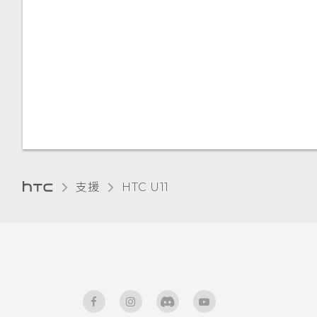
本國撥號
調整顯示尺寸
觸控音效和震動
變更顯示語言
手套模式
支援
HTC U11‎