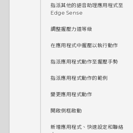
手機現在未內建 HTC 備份？
指派其他的語音助理應用程式至
做？
如何無法在 Google Play
旅行模式
選擇要用於數據連線的 Nano
如何找出手機的 IMEI/MEID 和
Edge Sense
Music 中播放 WMA 音樂檔？
能否使用 Wi-Fi 直連 與其他手
SIM 卡
序號？
能否變更手機上系統的字型樣式
重新啟動 HTC U11 (軟體重設)
機分享媒體檔？
調整握壓力道等級
和大小？
使用雙網路管理員管理 Nano
如何啟用或停用裝置管理員應用
通知
SIM 卡
程式？
在應用程式中握壓以執行動作
如何將喜愛的歌曲或音樂設為鈴
聲？
Motion Launch 手勢啟動
指紋辨識器
如何關閉使用 TouchPal 鍵盤
指派應用程式動作至握壓手勢
輸入時的震動？
如何關閉擷取畫面時的快門聲？
選取、複製及貼上文字
指派應用程式動作的範例
有未讀取的通知時，不斷重複發
相片看起來模糊不清嗎？以下有
出聲音和震動。要如何停止？
輸入文字
一些拍照秘訣
變更應用程式動作
中文輸入
開啟側框啟動
取得協助與疑難排解
新增應用程式、快速設定和聯絡