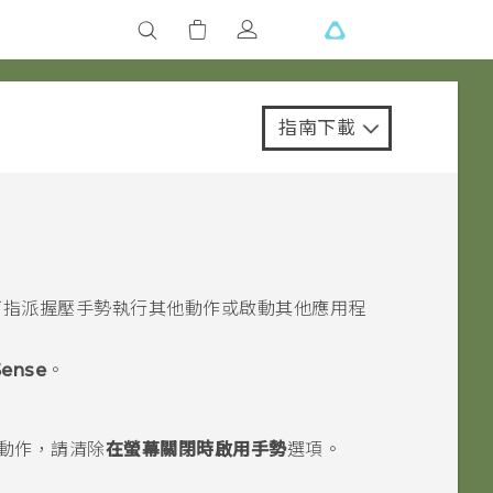
指南下載
可指派握壓手勢執行其他動作或啟動其他應用程
Sense
。
動作，請清除
在螢幕關閉時啟用手勢
選項。