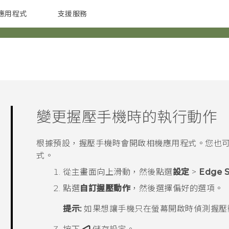
應用程式
支援服務
G REIGNS
配件
變更握壓手機時的執行動作
根據預設，握壓手機時會開啟
相機
應用程式。您也
式。
從
主畫面
向上滑動，然後點選
設定
>
Edge 
點選
自訂握壓動作
，然後選擇偏好的選項。
提示:
如果想讓手機只在螢幕開啟時偵測握壓