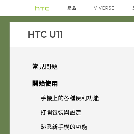
產品
VIVERSE
VIVE
智能手機
HTC U11‎
常見問題
系統效能
開始使用
電源與充電
手機上的各種便利功能
更新手機軟體前該做哪些準備？
安全性
打開包裝與設定
Qualcomm Quick Charge
手機出狀況時該如何取得協助？
Android 9.0 更新
3.0 運作方式？
儲存、備份和傳輸
熟悉新手機的功能
為何我的手機無法使用指紋喚醒
HTC U11 概觀
如何在手機上測試音訊、顯示和
方便單手操作