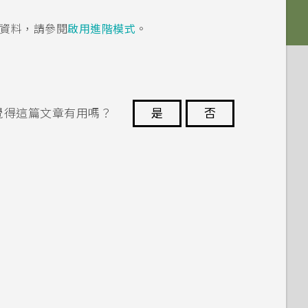
資料，請參閱
啟用進階模式
。
覺得這篇文章有用嗎？
是
否
謝謝您！