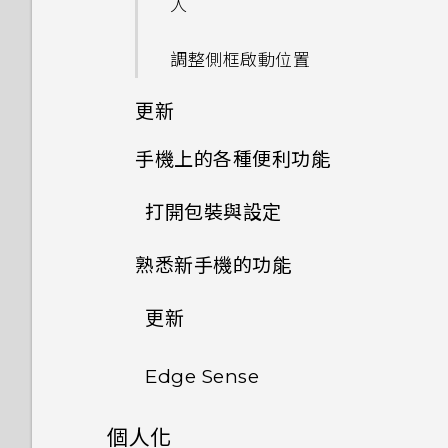
人
調整側框啟動位置
更新
手機上的各種便利功能
軟體與應用程式更新
打開包裝與設定
Android 8.0
安裝軟體更新
熟悉新手機的功能
安裝應用程式更新
更新
開啟或關閉圖示徽章
從 Google Play 商店安裝應用
程式更新
Edge Sense
如何加快輸入速度？
個人化