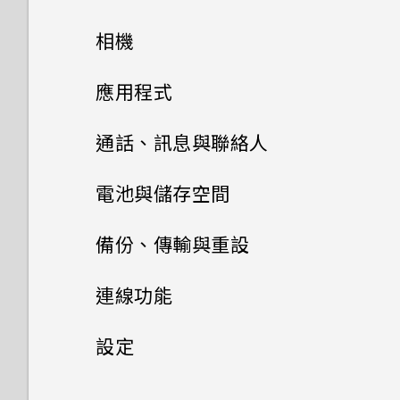
主畫面配置與字型
相機
小工具與捷徑
拍照和錄影
新增或移除小工具面板
應用程式
音效偏好設定
進階相機功能
啟動列
變更主畫面
Google 相簿
HTC 相機
通話、訊息與聯絡人
主畫面配置與字型
調整音量和音效設定
拍照和錄影
新增主畫面小工具
安裝及移除應用程式
Pro 手動模式模式使用提示
設定主畫面桌布
選擇拍攝模式
手機通話功能
Google 相簿功能介紹
電池與儲存空間
小工具與捷徑
變更來電鈴聲
使用應用程式
進階相機功能
新增主畫面捷徑
選擇場景
簡訊與多媒體簡訊
從 Google Play 商店取得應用
變更預設字型大小
拍攝相片
檢視相片及影片
電池
使用智慧搜尋撥號
備份、傳輸與重設
程式
HTC 應用程式
音效偏好設定
變更通知音效
聯絡人
存取應用程式
分類小工具面板和啟動列上的應
手動調整相機設定
儲存空間
傳送簡訊 (SMS)
設定相片品質和大小
編輯相片
撥打分機號碼
備份與重設
延長電池使用時間的提示
連線功能
用程式
從網路下載應用程式
安裝及移除應用程式
Boost+
設定預設音量
適用於喇叭的 HTC
手機通話功能
排列應用程式
聯絡人清單
拍攝 RAW 相片
電池
傳送多媒體訊息 (MMS)
傳輸
釋放儲存空間
提示：如何拍出更棒的相片
美化 RAW 相片
隱藏手機號碼
使用省電功能
網際網路連線
備份檔案、資料和設定的方式
BoomSound
設定
移動主畫面項目
解除安裝應用程式
使用應用程式
HTC BlinkFeed
簡訊與多媒體簡訊
應用程式捷徑
新增新的聯絡人
備份與重設
儲存空間
相機應用程式如何拍攝 RAW 相
傳送群組訊息
儲存空間類型
無線分享
以 3D Audio 或高解析度音訊
從舊手機取得內容的方法
剪輯影片
快速撥號
極致省電模式
備份 HTC U11
一般設定
設定您專屬 HTC USonic 耳機
開啟或關閉數據連線
移除主畫面項目
片？