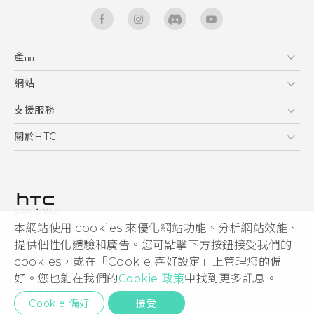
產品
5G
網站
快速入門手冊
智能手機
使用手冊
HTC Dev
支援服務
區塊鍊手機
HTC Research
服務中心
關於HTC
配件
產品有限保固說明
ESG
VIVE
公告欄
投資人
私隱政策
產品安全
本網站使用 cookies 來優化網站功能、分析網站效能、
© 2011-2026 HTC Corporation
提供個性化體驗和廣告。您可點擊下方按鈕接受我們的
加入HTC
cookies，或在「Cookie 喜好設定」上管理您的偏
HTC 法律文件
Security and Privacy Whitepaper
好。您也能在我們的
Cookie 政策
中找到更多訊息。
隱私聯絡:
Global-Privacy@htc.com
Cookie 偏好
接受