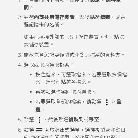
從
主畫面
向上滑動，然後點選
設定
>
儲存空
間
。
點選
內部共用儲存裝置
，然後點選
檔案
，或點
選記憶卡的名稱。
如果已連接外部的 USB 儲存裝置，也可點選
該儲存裝置。
開啟包含您想要複製或移動之檔案的資料夾。
選取或取消選取檔案：
按住檔案，可選取檔案。若要選取多個檔
案，請分別點選各檔案。
再次點選檔案則取消選取。
若要選取全部的檔案，請點選
>
全
選
。
點選
，然後點選
複製到
或
移至
。
點選
開啟滑出式選單，選擇複製或移動目
的地的儲存空間類型，然後開啟目的地資料