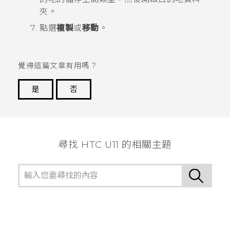
夾。
點選
複製
或
移動
。
覺得這篇文章有用嗎？
是
否
謝謝您！
尋找 HTC U11 的相關主題