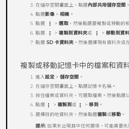
在
儲存空間
畫面上，點選
內部共用儲存空間
點選
影像
>
相機
。
點選
>
選取
，然後點選要複製或移動的
點選
>
複製到資料夾
或
>
移動到資
點選
SD 卡資料夾
。然後選擇現有資料夾或
複製或移動記憶卡中的檔案和資
進入
設定
>
儲存空間
。
在
儲存空間
畫面上，點選記憶卡名稱。
按住檔案或資料夾，可選取檔案。然後點選
點選
>
複製到
或
>
移到
。
選擇目的地資料夾，然後點選
複製
或
移動
。
提示:
如果未出現其中任何選項，可能需要先