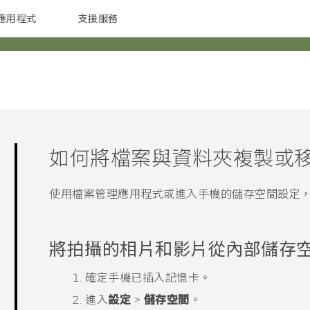
應用程式
支援服務
G REIGNS
配件
如何將檔案與資料夾複製或
使用檔案管理應用程式或進入手機的儲存空間設定
將拍攝的相片和影片從內部儲存
確定手機已插入記憶卡。
進入
設定
>
儲存空間
。