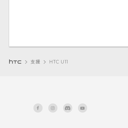
取得協助與疑難排解
新增應用程式、快速設定和聯絡
觸控音效和震動
人
變更顯示語言
調整側框啟動位置
手套模式
支援
HTC U11‎