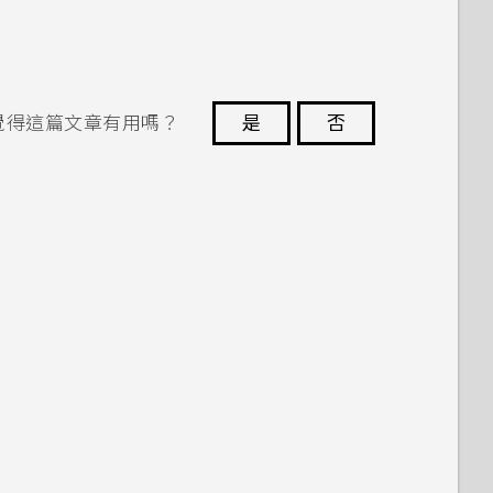
覺得這篇文章有用嗎？
是
否
謝謝您！