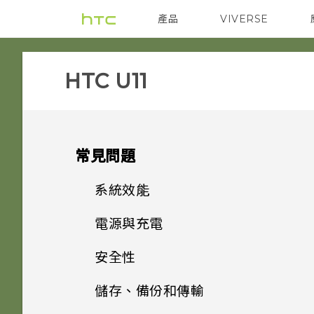
產品
VIVERSE
VIVE
智能手機
HTC U11‎
常見問題
系統效能
電源與充電
更新手機軟體前該做哪些準備？
安全性
Qualcomm Quick Charge
手機出狀況時該如何取得協助？
3.0 運作方式？
儲存、備份和傳輸
為何我的手機無法使用指紋喚醒
如何在手機上測試音訊、顯示和