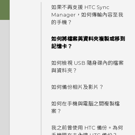
或解除鎖定？
USB Type-C 接頭與舊手機上
其他部分？
如果不再支援 HTC Sync
的 micro USB 接頭有何不
Manager，如何傳輸內容至我
忘記了螢幕鎖定密碼、PIN 碼
同？
為何手機反應緩慢且靜止不動？
的手機？
或圖形該怎麼辦？
手機無法開機時該怎麼做？
為何手機會自動關機？
如何將檔案與資料夾複製或移到
如何使用尋找我的裝置尋找手機
記憶卡？
或清除手機資料？
如何使用硬體按鍵重新啟動手
手機異常過熱或溫度過高時該怎
機？
麼辦？
如何檢視 USB 隨身碟內的檔案
何謂智慧鎖及如何使用？
與資料夾？
如果手機不斷重新啟動或無法開
如何重新啟動手機以進入安全模
為何手機設定螢幕鎖密碼後仍不
機進入主畫面，該怎麼辦？
式？
如何備份相片及影片？
會鎖住？
手機無法充電時該怎麼做？
如何從通知面板中移除顯示特定
如何在手機與電腦之間複製檔
為何重新開啟或開啟手機時出現
應用程式正在背景中執行的通
案？
要求我輸入密碼以解密手機？
為何電池電力消耗如此快速？
知？
我之前曾使用 HTC 備份。為何
如何節省電池電力？