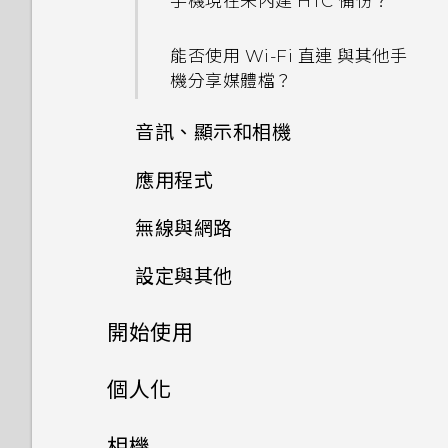
手機現在未內建 HTC 備份？
能否使用 Wi-Fi 直連 與其他手
機分享媒體檔？
音訊、顯示和相機
應用程式
為何在 HTC U11 上使用舊款的
HTC USB Type-C 耳機時會出
無線與網路
為何說出「OK Google」無法
現雜音？
啟動 Google Assistant？
設定與其他
手機能在找不到 Wi-Fi 或訊號
為何無法在 HTC U11 上使用我
太弱時自動切換至行動網路嗎？
為何手機上的應用程式會當機並
自己的數位式 3.5mm 耳機轉
開始使用
手機裝入車用套件或自拍棒時常
強制關閉？
接器？
會觸發 Edge Sense，該怎麼
如何將手機的網際網路連線分享
手機上的各種便利功能
做？
個人化
給其他裝置使用？
如何知道我是否安裝了惡意的第
為何手機對 Motion Launch
三方應用程式？
手勢啟動手勢沒有反應？
打開包裝與設定
主畫面配置與字型
如何讓硬體按鍵持續開啟背光？
Android 9.0 更新
相機
我透過藍牙傳送了一些檔案到電