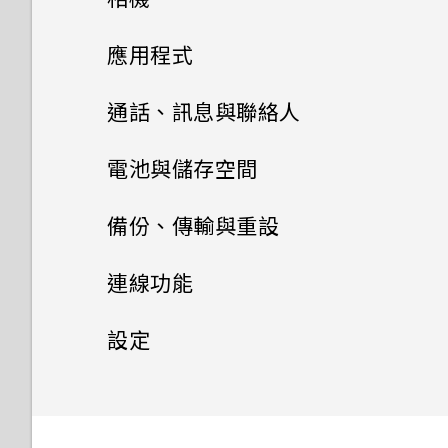
腦。檔案存到哪裡去了？
熟悉新手機的功能
如何設定預設的簡訊應用程式？
如何利用聽覺焦點錄下遠方主體
小工具與捷徑
HTC U11 概觀
我能將 Micro SIM 卡剪小為
方便單手操作
拍照和錄影
新增或移除小工具面板
應用程式
清楚且聲音分明的影片？
Nano SIM 卡以裝入 HTC 裝置
Edge Sense
如何將電信業者的存取點名稱新
如何啟用開發人員選項？
音效偏好設定
HTC Sense 主畫面
卡片固定座
進階相機功能
內嗎？
啟動列
側框啟動
增至手機？
變更主畫面
Google 相簿
HTC 相機
通話、訊息與聯絡人
我認為麥克風壞了。我該怎麼
更新
Edge Sense 是什麼？
做？
主畫面配置與字型
如何無法在 Google Play
休眠模式
調整音量和音效設定
拍照和錄影
Nano SIM 卡
如何找出手機的 IMEI/MEID 和
新增主畫面小工具
安裝及移除應用程式
Pro 手動模式模式使用提示
相機有哪些特殊功能
設定主畫面桌布
選擇拍攝模式
手機通話功能
Google 相簿功能介紹
Music 中播放 WMA 音樂檔？
電池與儲存空間
手機上的各種便利功能
序號？
軟體與應用程式更新
設定 Edge Sense
能否變更手機上系統的字型樣式
小工具與捷徑
鎖定螢幕
變更來電鈴聲
使用應用程式
SD 卡
進階相機功能
新增主畫面捷徑
選擇場景
簡訊與多媒體簡訊
從 Google Play 商店取得應用
豐富的音效
變更預設字型大小
拍攝相片
和大小？
檢視相片及影片
電池
使用智慧搜尋撥號
備份、傳輸與重設
打開包裝與設定
如何啟用或停用裝置管理員應用
Android 8.0
程式
安裝軟體更新
開啟或關閉Edge Sense
HTC 應用程式
音效偏好設定
動作手勢
變更通知音效
程式？
聯絡人
存取應用程式
為電池充電
分類小工具面板和啟動列上的應
手動調整相機設定
儲存空間
完全個人專屬
傳送簡訊 (SMS)
設定相片品質和大小
如何將喜愛的歌曲或音樂設為鈴
編輯相片
撥打分機號碼
備份與重設
延長電池使用時間的提示
熟悉新手機的功能
連線功能
用程式
從網路下載應用程式
安裝應用程式更新
聲？
使用 Edge Sense 拍照
安裝及移除應用程式
Boost+
觸控手勢
設定預設音量
適用於喇叭的 HTC
手機通話功能
如何關閉使用 TouchPal 鍵盤
排列應用程式
防水和防塵
聯絡人清單
拍攝 RAW 相片
電池
傳送多媒體訊息 (MMS)
傳輸
釋放儲存空間
提示：如何拍出更棒的相片
美化 RAW 相片
隱藏手機號碼
使用省電功能
網際網路連線
更新
備份檔案、資料和設定的方式
BoomSound
輸入時的震動？
開啟或關閉圖示徽章
設定
移動主畫面項目
解除安裝應用程式
從 Google Play 商店安裝應用
如何關閉擷取畫面時的快門聲？
變更握壓手機時的執行動作
使用應用程式
HTC BlinkFeed
認識手機設定
簡訊與多媒體簡訊
應用程式捷徑
切換手機開關
新增新的聯絡人
備份與重設
儲存空間
程式更新
相機應用程式如何拍攝 RAW 相
傳送群組訊息
儲存空間類型
無線分享
以 3D Audio 或高解析度音訊
從舊手機取得內容的方法
剪輯影片
快速撥號
極致省電模式
備份 HTC U11
一般設定
設定您專屬 HTC USonic 耳機
Edge Sense
開啟或關閉數據連線
有未讀取的通知時，不斷重複發
如何加快輸入速度？
移除主畫面項目
片？
錄影
相片看起來模糊不清嗎？以下有
啟用進階模式
聯絡人
出聲音和震動。要如何停止？
HTC 主題
Google 相簿
使用快速設定
傳輸
如何在訊息內加入簽名？
切換最近使用的應用程式
初次設定手機
編輯聯絡人的資訊
重設 HTC U11 (硬體重設)
在手機儲存空間和記憶卡之間移
一些拍照秘訣
轉寄訊息
網際網路連線
我該將記憶卡當作可移除式或內
從 Android 手機傳輸內容
安全性設定
變更慢動作影片的播放速度
HTC Connect 是什麼？
撥打訊息、電子郵件或日曆活動
顯示電池百分比
備份聯絡人與訊息
管理數據使用量
請勿打擾模式