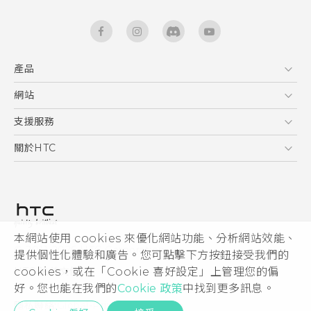
產品
5G
網站
快速入門手冊
智能手機
使用手冊
HTC Dev
支援服務
區塊鍊手機
HTC Research
服務中心
關於HTC
配件
產品有限保固說明
ESG
VIVE
公告欄
投資人
私隱政策
產品安全
本網站使用 cookies 來優化網站功能、分析網站效能、
© 2011-2026 HTC Corporation
提供個性化體驗和廣告。您可點擊下方按鈕接受我們的
加入HTC
cookies，或在「Cookie 喜好設定」上管理您的偏
HTC 法律文件
Security and Privacy Whitepaper
好。您也能在我們的
Cookie 政策
中找到更多訊息。
隱私聯絡:
Global-Privacy@htc.com