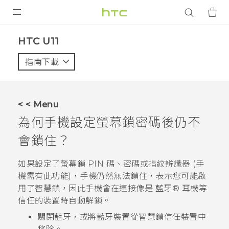
產品
HTC U11‎
VIVE
指南下載
智能手機
G REIGNS
< < Menu
配件
為何手機設定螢幕鎖密碼後仍不
VIVERSE
會鎖住？
應用程式
如果設定了螢幕鎖 PIN 碼、密碼或指紋辨識器 (手
機需有此功能)，手機仍然無法鎖住，表示您可能啟
支援服務
用了智慧鎖，因此手機會在連接像是
藍牙®
耳機等
信任的裝置時自動解鎖。
登入
關閉
藍牙
，或將
藍牙
裝置從智慧鎖信任裝置中