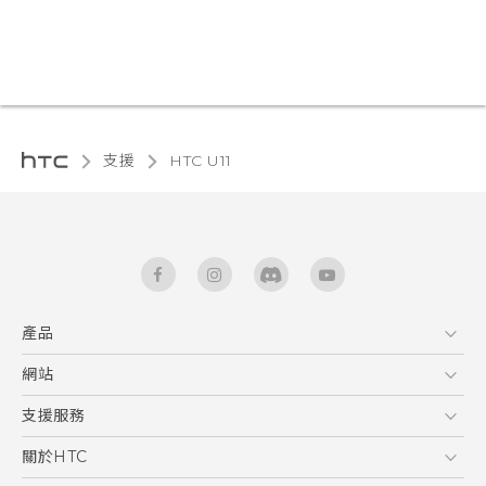
支援
HTC U11‎
產品
5G
網站
快速入門手冊
智能手機
使用手冊
HTC Dev
支援服務
區塊鍊手機
HTC Research
服務中心
關於HTC
配件