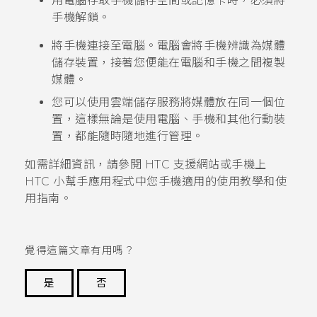
用電腦存取手機儲存空間或記憶卡時，必須將
手機解鎖。
將手機連接至電腦。電腦會將手機辨識為媒體
儲存裝置，接著您便能在電腦和手機之間複製
媒體。
您可以使用雲端儲存服務將媒體放在同一個位
置，這樣無論是使用電腦、手機和其他行動裝
置，都能隨時隨地進行管理。
如需詳細資訊，請參閱 HTC 支援網站或手機上
HTC
小幫手
應用程式中您手機適用的使用教學和使
用指南。
覺得這篇文章有用嗎？
是
否
謝謝您！