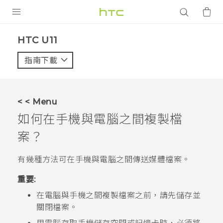
產品
HTC U11‎
VIVE
指南下載
智能手機
G REIGNS
< < Menu
配件
如何在手機與電腦之間複製檔
VIVERSE
案？
應用程式
有幾種方法可在手機與電腦之間傳送媒體檔案。
支援服務
重要:
在電腦與手機之間複製檔案之前，請先儲存並
登入
關閉檔案。