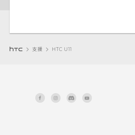
人
變更顯示語言
調整側框啟動位置
手套模式
支援
HTC U11‎