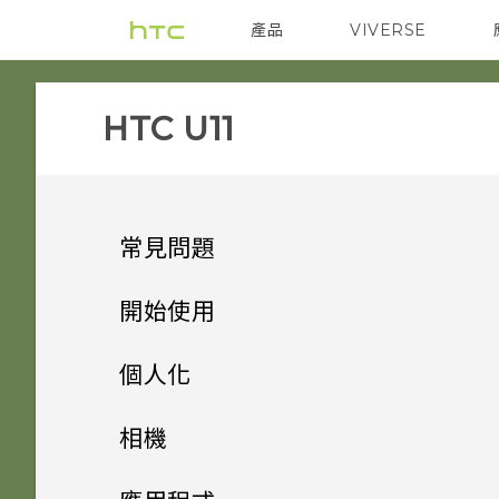
產品
VIVERSE
VIVE
智能手機
HTC U11‎
常見問題
系統效能
開始使用
電源與充電
手機上的各種便利功能
更新手機軟體前該做哪些準備？
個人化
安全性
打開包裝與設定
Qualcomm Quick Charge
手機出狀況時該如何取得協助？
主畫面配置與字型
Android 9.0 更新
相機
3.0 運作方式？
儲存、備份和傳輸
熟悉新手機的功能
為何我的手機無法使用指紋喚醒
小工具與捷徑
HTC U11 概觀
如何在手機上測試音訊、顯示和
方便單手操作
拍照和錄影
新增或移除小工具面板