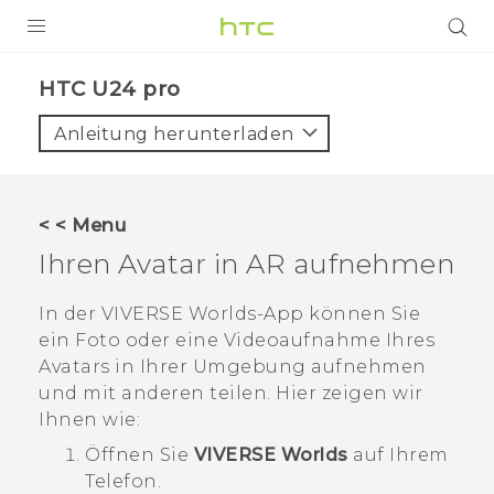
PRODUKTE
HTC U24 pro‎
VIVE
Anleitung herunterladen
G REIGNS
SMARTPHONES
< < Menu
ZUBEHÖR
Ihren Avatar in AR aufnehmen
VIVERSE
In der
VIVERSE Worlds
-App können Sie
ein Foto oder eine Videoaufnahme Ihres
UNTERSTÜTZUNG
Avatars in Ihrer Umgebung aufnehmen
HTC-Geräte und Zubehör
und mit anderen teilen. Hier zeigen wir
Anmelden
Ihnen wie:
Öffnen Sie
VIVERSE Worlds
auf Ihrem
Telefon.