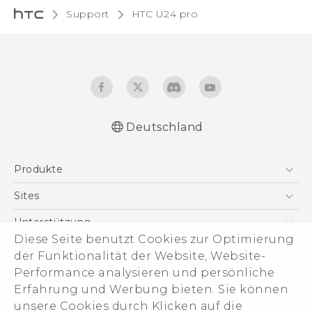
Support
HTC U24 pro‎
Deutschland
Schnellstart
Produkte
Benutzerhandbuch
Leitfaden zu Sicherheit und gesetzlichen
Smartphones
Sites
Bestimmungen
5G
HTC Dev
Unterstützung
VIVE
Diese Seite benutzt Cookies zur Optimierung
HTC Vive
Unterstützung
Über HTC
der Funktionalität der Website, Website-
Zubehör
eCommerce Support
Performance analysieren und persönliche
ESG
Erfahrung und Werbung bieten. Sie können
Impressum
unsere Cookies durch Klicken auf die