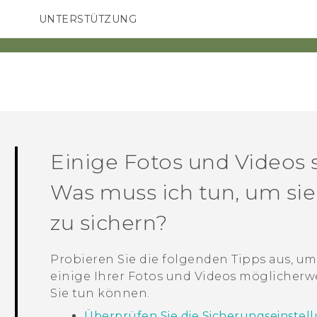
UNTERSTÜTZUNG
HTC-Geräte und Zubehör
SMARTPHONES
ZUBEHÖR
Einige Fotos und Videos s
Was muss ich tun, um si
zu sichern?
Probieren Sie die folgenden Tipps aus, 
einige Ihrer Fotos und Videos möglicherw
Sie tun können.
Überprüfen Sie die Sicherungseinstel