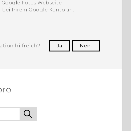
e
Google Fotos
Webseite
h bei Ihrem
Google
Konto an.
tion hilfreich?
Ja
Nein
n, die hilfreichsten Informationen zu
finden.
pro