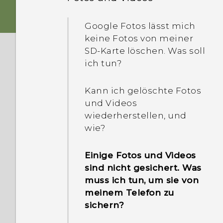
Wie zeige ich Dateien und
sich mein Telefon nicht
Ordner von meinem USB-
Warum sperrt mein
auflädt?
Google Fotos lässt mich
Laufwerk an?
Telefon nicht, obwohl ich
keine Fotos von meiner
bereits ein Kennwort für
Warum nimmt mein
SD-Karte löschen. Was soll
die Displaysperre
Wie kopiere ich Dateien
Akkuladestand so schnell
ich tun?
eingerichtet habe?
zwischen meinem Telefon
ab?
und Computer?
Kann ich gelöschte Fotos
und Videos
wiederherstellen, und
wie?
Einige Fotos und Videos
sind nicht gesichert. Was
muss ich tun, um sie von
meinem Telefon zu
sichern?