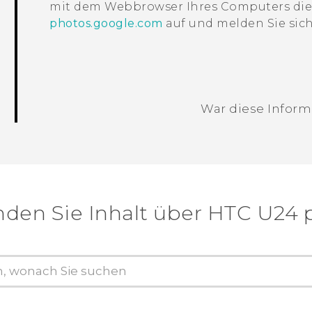
mit dem Webbrowser Ihres Computers di
photos.google.com
auf und melden Sie sic
War diese Informa
Vielen Dank! Ihr Feedback hilft andere
nden Sie Inhalt über‎ HTC U24 