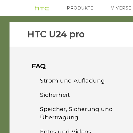
PRODUKTE
VIVERSE
VIVE
G REIGNS
HTC U24 pro‎
FAQ
Strom und Aufladung
Sicherheit
Was kann ich tun, wenn
sich mein Telefon nicht
Speicher, Sicherung und
Wie finde oder lösche ich
einschaltet?
Übertragung
mein Telefon mit Mein
Gerät finden?
Was sollte ich tun, wenn
Fotos und Videos