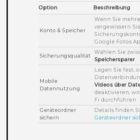
Option
Beschreibung
Wenn Sie mehre
vergewissern Sie
Konto & Speicher
Sicherungskonto 
Google Fotos
Ap
Wählen Sie zwi
Sicherungsqualität
Speichersparer
.
Legen Sie fest,
Datenverbindung
Mobile
Videos über Date
Datennutzung
deaktivieren, wi
Fi
durchführen.
Geräteordner
Details finden S
sichern
Geräteordner si