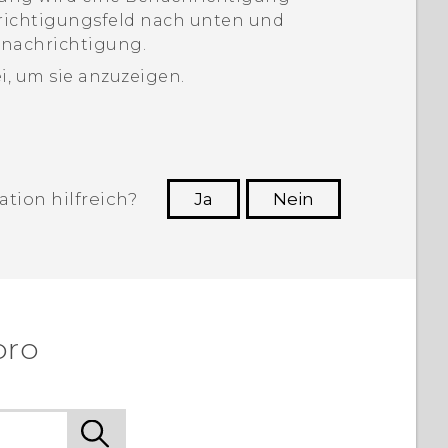
richtigungsfeld nach unten und
enachrichtigung.
, um sie anzuzeigen.
tion hilfreich?
Ja
Nein
n, die hilfreichsten Informationen zu
finden.
pro