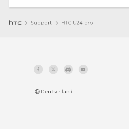
Nachtlicht
Support
HTC U24 pro‎
Änderung Ihres
Klingeltons
Änderung Ihres
Benachrichtigungstons
Töne bei Berührung und
Vibration ein- oder
ausschalten
Deutschland
Ein- und Ausschalten von
Tastaturgeräuschen und
Vibrationen