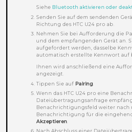
Siehe
Bluetooth aktivieren oder deakt
Senden Sie auf dem sendenden Gerä
Richtung des
HTC U24 pro
ab.
Nehmen Sie bei Aufforderung die P
und dem empfangenden Gerät an.
S
aufgefordert werden, dasselbe Ken
automatisch erstellte Kennwort auf 
Ihnen wird anschließend eine Auffo
angezeigt.
Tippen Sie auf
Pairing
.
Wenn das
HTC U24 pro
eine Benachr
Dateiübertragungsanfrage empfängt
Benachrichtigungsfeld weiter nach u
Benachrichtigung für die eingehend
Akzeptieren
.
Nach Abschluss einer Dateiübertra