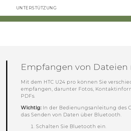
UNTERSTÜTZUNG
HTC-Geräte und Zubehör
SMARTPHONES
ZUBEHÖR
Empfangen von Dateien
Mit dem
HTC U24 pro
können Sie verschie
empfangen, darunter Fotos, Kontaktinfor
PDFs.
Wichtig:
In der Bedienungsanleitung des G
das Senden von Daten über
Bluetooth
.
Schalten Sie
Bluetooth
ein.