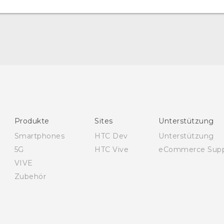
Schnellstart
Benutzerhandbuch
Leitfaden zu Sicherheit und gesetzlichen
Bestimmungen
Produkte
Sites
Unterstützung
Smartphones
HTC Dev
Unterstützung
5G
HTC Vive
eCommerce Supp
VIVE
Zubehör