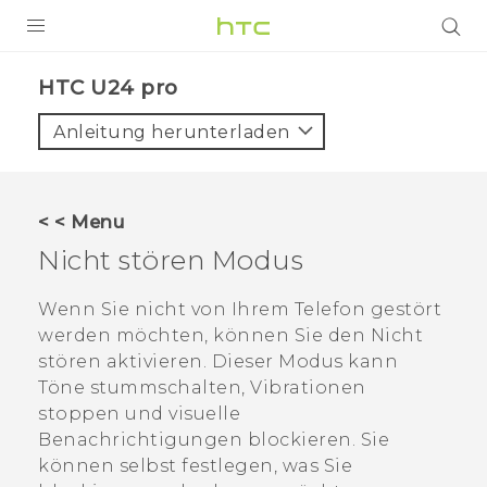
PRODUKTE
HTC U24 pro‎
VIVE
Anleitung herunterladen
G REIGNS
SMARTPHONES
< < Menu
ZUBEHÖR
Nicht stören
Modus
VIVERSE
Wenn Sie nicht von Ihrem Telefon gestört
werden möchten, können Sie den
Nicht
UNTERSTÜTZUNG
stören
aktivieren. Dieser Modus kann
HTC-Geräte und Zubehör
Töne stummschalten, Vibrationen
Anmelden
stoppen und visuelle
Benachrichtigungen blockieren. Sie
können selbst festlegen, was Sie