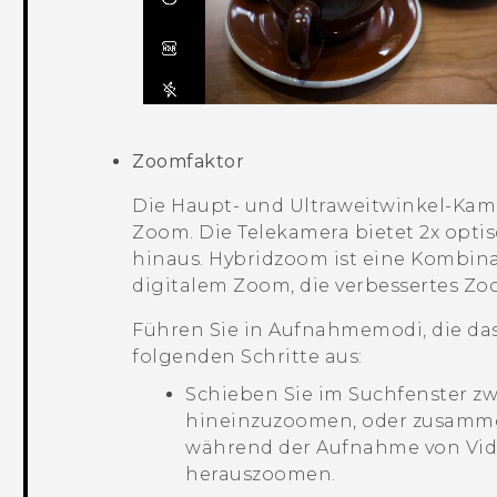
Zoomfaktor
Die Haupt- und Ultraweitwinkel-Kame
Zoom. Die Telekamera bietet 2x opt
hinaus. Hybridzoom ist eine Kombi
digitalem Zoom, die verbessertes Z
Führen Sie in Aufnahmemodi, die da
folgenden Schritte aus:
Schieben Sie im Suchfenster zw
hineinzuzoomen, oder zusamm
während der Aufnahme von Vid
herauszoomen.