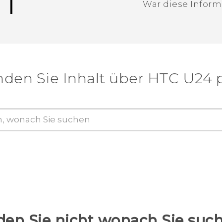
War diese Informa
Vielen Dank! Ihr Feedback hilft andere
nden Sie Inhalt über‎ HTC U24 
den Sie nicht wonach Sie suc