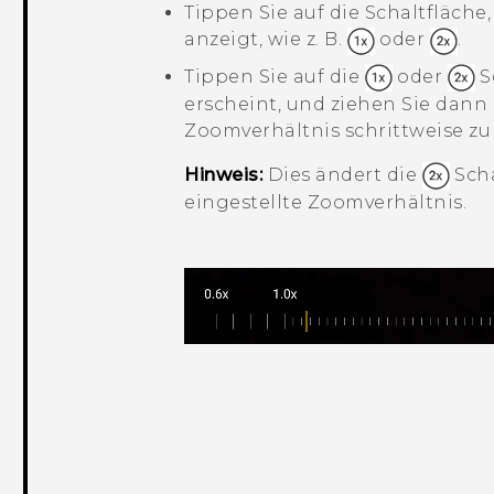
Tippen Sie auf die Schaltfläch
anzeigt, wie z. B.
oder
.
Tippen Sie auf die
oder
S
erscheint, und ziehen Sie dann
Zoomverhältnis schrittweise zu
Hinweis:
Dies ändert die
Scha
eingestellte Zoomverhältnis.