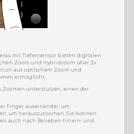
ras mit Tiefensensor bieten digitalen
ischen Zoom und Hybridzoom über 2x
nation aus optischem Zoom und
oomen ermöglicht.
s Zoomen unterstützen, einen der
ei Finger auseinander, um
en, um herauszuzoomen. Sie können
eo auch nach Belieben hinein- und