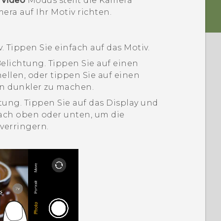
d
Video
Modus stellt die Kamera
era auf Ihr Motiv richten.
. Tippen Sie einfach auf das Motiv.
elichtung. Tippen Sie auf einen
ellen, oder tippen Sie auf einen
hn dunkler zu machen.
ung. Tippen Sie auf das Display und
ach oben oder unten, um die
verringern.