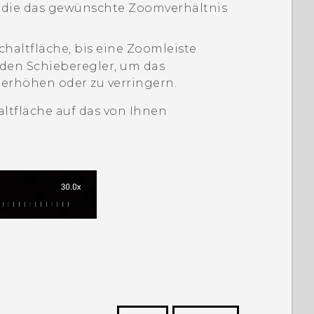
e, die das gewünschte Zoomverhältnis
chaltfläche, bis eine Zoomleiste
 den Schieberegler, um das
 erhöhen oder zu verringern.
ltfläche auf das von Ihnen