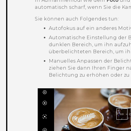
In Aufnahmemodi wie dem
Foto
un
automatisch scharf, wenn Sie die Kam
Sie können auch Folgendes tun:
Autofokus auf ein anderes Motiv
Automatische Einstellung der B
dunklen Bereich, um ihn aufzuh
überbelichteten Bereich, um i
Manuelles Anpassen der Belicht
ziehen Sie dann Ihren Finger n
Belichtung zu erhöhen oder zu 