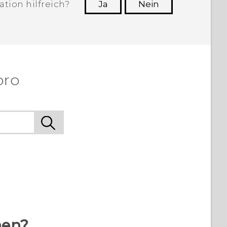
tion hilfreich?
Ja
Nein
n, die hilfreichsten Informationen zu
finden.
pro
hen?