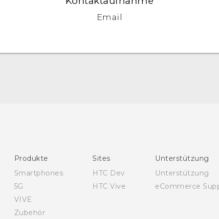
Kontaktaufnahme
Email
Schnellstart
Benutzerhandbuch
Leitfaden zu Sicherheit und gesetzlichen
Bestimmungen
Produkte
Sites
Unterstützung
Smartphones
HTC Dev
Unterstützung
5G
HTC Vive
eCommerce Supp
VIVE
Zubehör