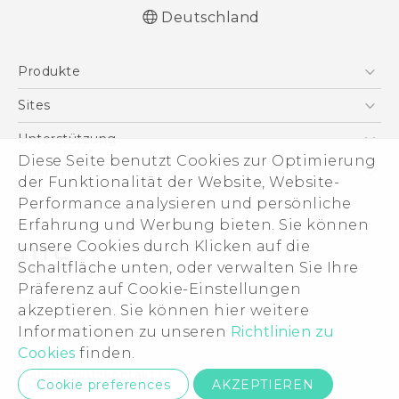
Deutschland
Schnellstart
Produkte
Benutzerhandbuch
Leitfaden zu Sicherheit und gesetzlichen
Smartphones
Sites
Bestimmungen
5G
HTC Dev
Unterstützung
VIVE
Diese Seite benutzt Cookies zur Optimierung
HTC Vive
Unterstützung
Über HTC
der Funktionalität der Website, Website-
Zubehör
eCommerce Support
Performance analysieren und persönliche
ESG
Erfahrung und Werbung bieten. Sie können
Impressum
unsere Cookies durch Klicken auf die
Investor
Schaltfläche unten, oder verwalten Sie Ihre
Cookie Preferences
Präferenz auf Cookie-Einstellungen
© 2011-2026 HTC Corporation
akzeptieren. Sie können hier weitere
Offene Stellen
Informationen zu unseren
Richtlinien zu
Legal Terms
Security and Privacy Whitepaper
Cookies
finden.
Datenschutzkontakt:
Global-Privacy@htc.com
Cookie preferences
AKZEPTIEREN