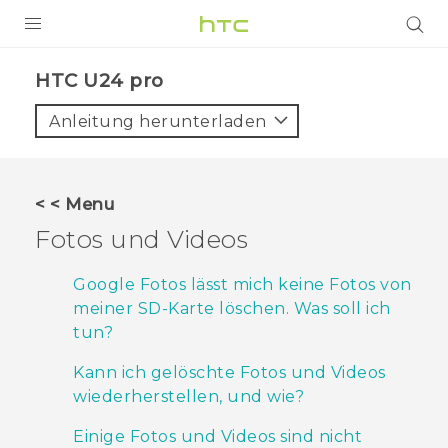
PRODUKTE
HTC U24 pro‎
VIVE
Anleitung herunterladen
G REIGNS
SMARTPHONES
< < Menu
ZUBEHÖR
Fotos und Videos
VIVERSE
Google Fotos lässt mich keine Fotos von
meiner SD-Karte löschen. Was soll ich
UNTERSTÜTZUNG
tun?
HTC-Geräte und Zubehör
Anmelden
Kann ich gelöschte Fotos und Videos
wiederherstellen, und wie?
Einige Fotos und Videos sind nicht