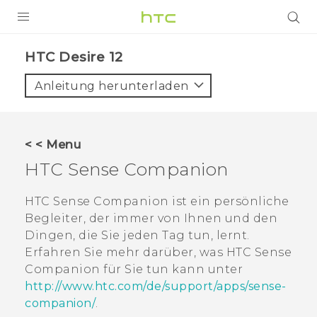
PRODUKTE
HTC Desire 12‎
VIVE
Anleitung herunterladen
G REIGNS
SMARTPHONES
< < Menu
ZUBEHÖR
HTC Sense Companion
VIVERSE
HTC Sense Companion
ist ein persönliche
Begleiter, der immer von Ihnen und den
UNTERSTÜTZUNG
Dingen, die Sie jeden Tag tun, lernt.
HTC-Geräte und Zubehör
Erfahren Sie mehr darüber, was
HTC Sense
Anmelden
Companion
für Sie tun kann unter
http://www.htc.com/de/support/apps/sense-
companion/
.