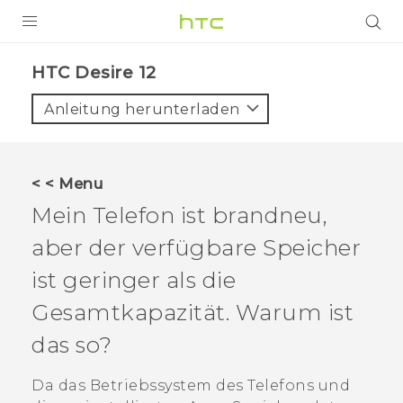
PRODUKTE
HTC Desire 12‎
VIVE
Anleitung herunterladen
G REIGNS
SMARTPHONES
< < Menu
ZUBEHÖR
Mein Telefon ist brandneu,
VIVERSE
aber der verfügbare Speicher
ist geringer als die
UNTERSTÜTZUNG
Gesamtkapazität. Warum ist
HTC-Geräte und Zubehör
Anmelden
das so?
Da das Betriebssystem des Telefons und