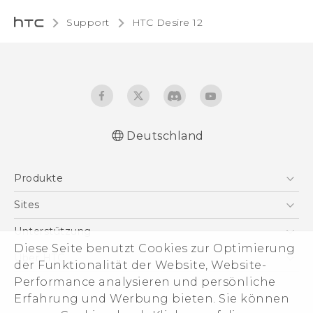
Support
HTC Desire 12‎
Deutschland
Deutsch - Schnellstart
Produkte
Deutsch - Benutzerhandbuch
Deutsch - Informationen zur Sicherheit und
Smartphones
Sites
behördliche Bestimmungen
5G
HTC Dev
Unterstützung
English - Quick start guide
VIVE
Diese Seite benutzt Cookies zur Optimierung
English - User manual
HTC Vive
Unterstützung
Über HTC
der Funktionalität der Website, Website-
Zubehör
English - Safety and regulatory guide
eCommerce Support
Performance analysieren und persönliche
ESG
Erfahrung und Werbung bieten. Sie können
Impressum