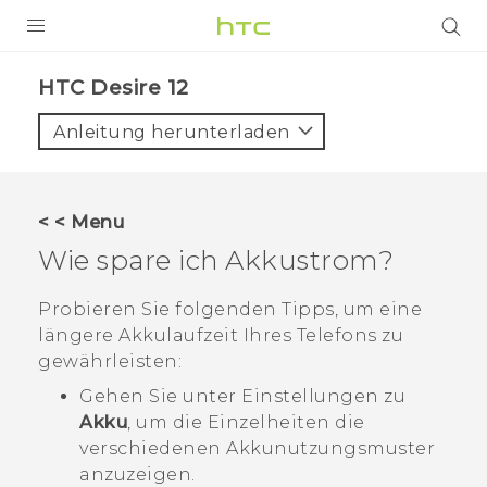
PRODUKTE
HTC Desire 12‎
VIVE
Anleitung herunterladen
G REIGNS
SMARTPHONES
< < Menu
ZUBEHÖR
Wie spare ich Akkustrom?
VIVERSE
Probieren Sie folgenden Tipps, um eine
längere Akkulaufzeit Ihres Telefons zu
UNTERSTÜTZUNG
gewährleisten:
HTC-Geräte und Zubehör
Anmelden
Gehen Sie unter Einstellungen zu
Akku
, um die Einzelheiten die
verschiedenen Akkunutzungsmuster
anzuzeigen.