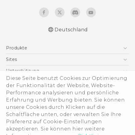
Deutschland
Deutsch - Schnellstart
Produkte
Deutsch - Benutzerhandbuch
Deutsch - Informationen zur Sicherheit und
Smartphones
Sites
behördliche Bestimmungen
5G
HTC Dev
Unterstützung
English - Quick start guide
VIVE
Diese Seite benutzt Cookies zur Optimierung
English - User manual
HTC Vive
Unterstützung
Über HTC
der Funktionalität der Website, Website-
Zubehör
English - Safety and regulatory guide
eCommerce Support
Performance analysieren und persönliche
ESG
Erfahrung und Werbung bieten. Sie können
Impressum
unsere Cookies durch Klicken auf die
Investor
Schaltfläche unten, oder verwalten Sie Ihre
Cookie Preferences
Präferenz auf Cookie-Einstellungen
© 2011-2026 HTC Corporation
akzeptieren. Sie können hier weitere
Offene Stellen