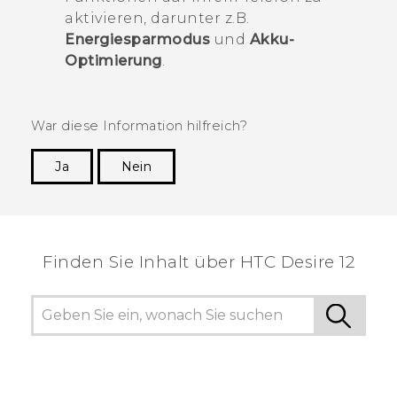
aktivieren, darunter z.B.
Energiesparmodus
und
Akku-
Optimierung
.
War diese Information hilfreich?
Ja
Nein
Vielen Dank! Ihr Feedback hilft anderen, die
hilfreichsten Informationen zu finden.
Finden Sie Inhalt über‎ HTC Desire 12