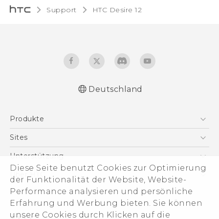
Support
HTC Desire 12‎
Deutschland
Deutsch - Schnellstart
Produkte
Deutsch - Benutzerhandbuch
Deutsch - Informationen zur Sicherheit und
Smartphones
Sites
behördliche Bestimmungen
5G
HTC Dev
Unterstützung
English - Quick start guide
VIVE
Diese Seite benutzt Cookies zur Optimierung
English - User manual
HTC Vive
Unterstützung
Über HTC
der Funktionalität der Website, Website-
Zubehör
English - Safety and regulatory guide
eCommerce Support
ESG
Performance analysieren und persönliche
Erfahrung und Werbung bieten. Sie können
Impressum
unsere Cookies durch Klicken auf die