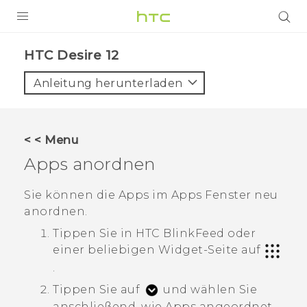
PRODUKTE
HTC Desire 12‎
VIVE
Anleitung herunterladen
G REIGNS
SMARTPHONES
< < Menu
ZUBEHÖR
Apps anordnen
VIVERSE
Sie können die Apps im
Apps
Fenster neu
anordnen.
UNTERSTÜTZUNG
Tippen Sie in
HTC BlinkFeed
oder
HTC-Geräte und Zubehör
Anmelden
einer beliebigen Widget-Seite auf
.
Tippen Sie auf
und wählen Sie
anschließend, wie Apps angeordnet