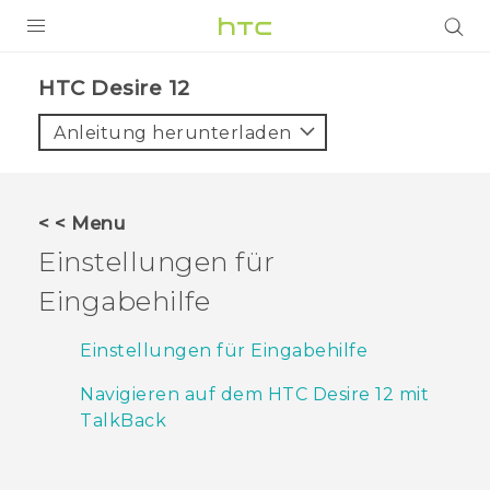
PRODUKTE
HTC Desire 12‎
VIVE
Anleitung herunterladen
G REIGNS
SMARTPHONES
< < Menu
ZUBEHÖR
Einstellungen für
VIVERSE
Eingabehilfe
UNTERSTÜTZUNG
Einstellungen für Eingabehilfe
HTC-Geräte und Zubehör
Anmelden
Navigieren auf dem HTC Desire 12 mit
TalkBack