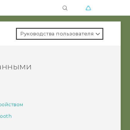
Руководства пользователя
анными
тройством
ooth