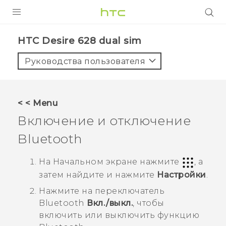
УСТРОЙСТВА
HTC Desire 628 dual sim‎
5G
Руководства пользователя
СМАРТФОНЫ
АКСЕССУАРЫ
< < Menu
VIVE
Включение и отключение
VIVERSE
Bluetooth
ПОДДЕРЖКА
На
Начальном
экране нажмите
, а
затем найдите и нажмите
Настройки
.
Нажмите на переключатель
Bluetooth
Вкл./выкл.
, чтобы
включить или выключить функцию