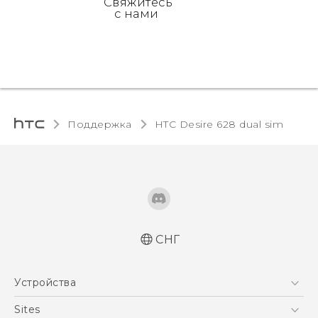
Свяжитесь
с нами
Поддержка
HTC Desire 628 dual sim‎
СНГ
Русский - Краткое руководство
Устройства
Русский - Руководство пользователя
Русский - Руководство по безопасности и
5G
Sites