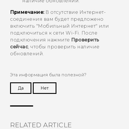
наличие обновлений.
Примечание:
В отсутствие Интернет-
соединения вам будет предложено
включить "‍Мобильный Интернет"‍ или
подключиться к сети
Wi-Fi
. После
подключения нажмите
Проверить
сейчас
, чтобы проверить наличие
обновлений.
Эта информация была полезной?
Да
Нет
Спасибо! Ваши отзывы помогают другим
пользователям находить самую полезную
информацию.
RELATED ARTICLE