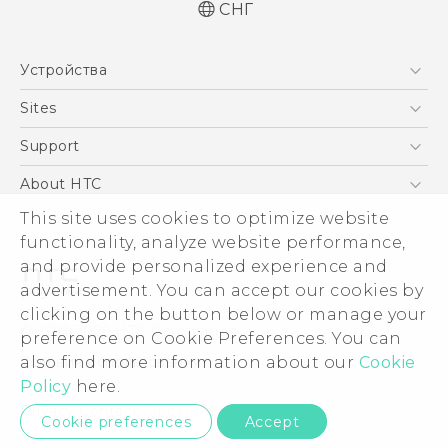
СНГ
Русский - Краткое руководство
Устройства
Русский - Руководство пользователя
Русский - Руководство по безопасности и
5G
Sites
соответствию стандартам
Смартфоны
HTC Dev
Support
Қазақ - жұмысты бастау нұсқаулығы
EXODUS
Қазақ - Пайдаланушы нұсқаулығы
HTC Research
ПОДДЕРЖКА
About HTC
Аксессуары
Қазақ - Қауіпсіздік және нормативтік
ESG
This site uses cookies to optimize website
ақпараты
VIVE
functionality, analyze website performance,
English - Quick start guide
Инвестирование
and provide personalized experience and
English - User manual
Политика конфиденциальности
advertisement. You can accept our cookies by
English - Safety and regulatory guide
Безопасность продуктов
clicking on the button below or manage your
© 2011-2026 HTC Corporation
preference on Cookie Preferences. You can
Вакансии
Условия использования.
also find more information about our
Cookie
Security and Privacy Whitepaper
Policy
here.
Privacy Contact:
Global-Privacy@htc.com
Cookie preferences
Accept