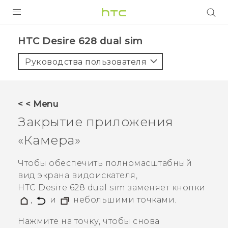
УСТРОЙСТВА
HTC Desire 628 dual sim‎
5G
Руководства пользователя
СМАРТФОНЫ
АКСЕССУАРЫ
< < Menu
VIVE
Закрытие приложения
VIVERSE
«
Камера
»
ПОДДЕРЖКА
Чтобы обеспечить полномасштабный
вид экрана видоискателя,
HTC Desire 628 dual sim
заменяет кнопки
,
и
небольшими точками.
Нажмите на точку, чтобы снова