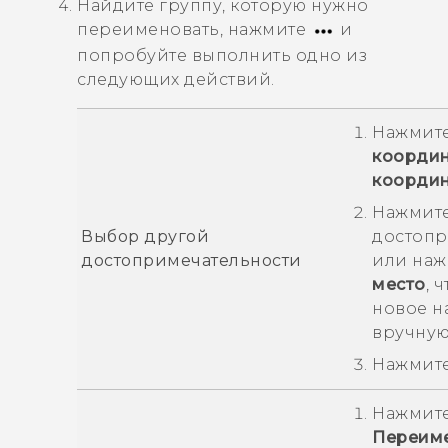
Найдите группу, которую нужно
переименовать, нажмите
и
попробуйте выполнить одно из
следующих действий.
Нажмит
коорди
коорди
Нажмите
Выбор другой
достопр
достопримечательности
или на
место
, 
новое н
вручную
Нажмит
Нажмит
Переиме