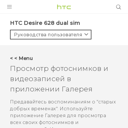
УСТРОЙСТВА
HTC Desire 628 dual sim‎
5G
Руководства пользователя
СМАРТФОНЫ
АКСЕССУАРЫ
< < Menu
VIVE
Просмотр фотоснимков и
VIVERSE
видеозаписей в
приложении
Галерея
ПОДДЕРЖКА
Предавайтесь воспоминаниям о "‍старых
добрых временах"‍. Используйте
приложение
Галерея
для просмотра
всех своих фотоснимков и