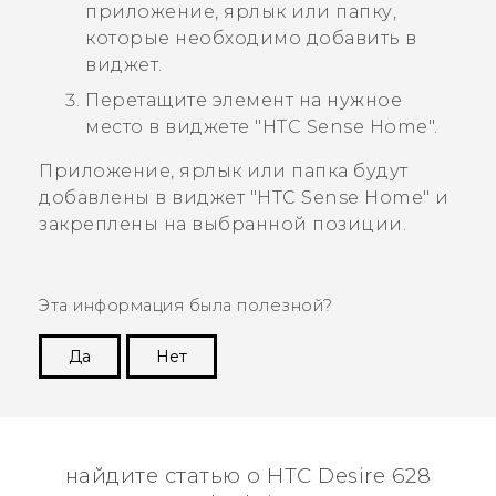
приложение, ярлык или папку,
которые необходимо добавить в
виджет.
Перетащите элемент на нужное
место в виджете "‍
HTC Sense
Home"‍.
Приложение, ярлык или папка будут
добавлены в виджет "‍
HTC Sense
Home"‍ и
закреплены на выбранной позиции.
Эта информация была полезной?
Да
Нет
Спасибо! Ваши отзывы помогают другим
пользователям находить самую полезную
информацию.
найдите статью о HTC Desire 628