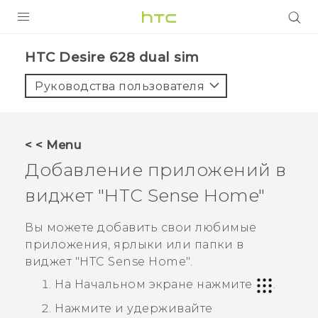
УСТРОЙСТВА
HTC Desire 628 dual sim‎
5G
Руководства пользователя
СМАРТФОНЫ
АКСЕССУАРЫ
< < Menu
VIVE
Добавление приложений в
VIVERSE
виджет "‍
HTC Sense
Home"‍
ПОДДЕРЖКА
Вы можете добавить свои любимые
приложения, ярлыки или папки в
виджет "‍
HTC Sense
Home"‍.
На
Начальном
экране нажмите
.
Нажмите и удерживайте