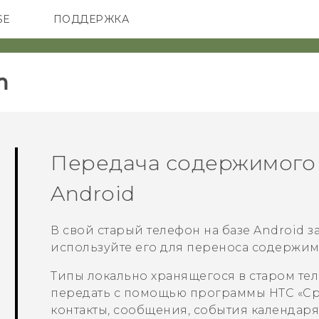
SE
ПОДДЕРЖКА
ОНЫ
АКСЕССУАРЫ
VIVE
‎
Передача содержимого 
Android
В свой старый телефон на базе
Android
з
используйте его для переноса содержи
Типы локально хранящегося в старом те
передать с помощью программы
HTC «С
контакты, сообщения, события календаря