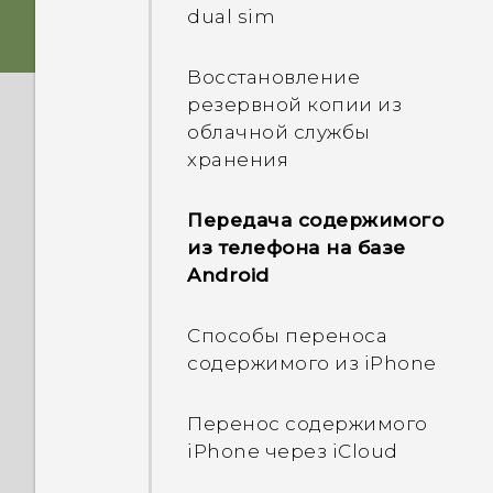
Две nano-SIM-карты
dual sim
Звук
HTC Sense Home
Карта памяти
Восстановление
Обновления приложений
Экранные кнопки
резервной копии из
HTC
навигации
облачной службы
Аккумулятор
хранения
Добавление четвертой
Включение и
кнопки навигации
Передача содержимого
выключение питания
из телефона на базе
Переупорядочивание
Android
Выбор карты nano-SIM
кнопок навигации
для подключения к сети
Способы переноса
4G/3G
Режим сна
содержимого из iPhone
Управление nano-SIM-
Разблокировка экрана
Перенос содержимого
картами с помощью
iPhone через iCloud
Диспетчера сетей
Двигательные жесты