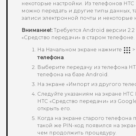
некоторые настройки. Из телефонов HTC
можно передать и другие типы данных, т
записи электронной почты и некоторые
Внимание!:
Требуется
Android
версии 2.2
«Средство передачи»
в старом телефоне.
На
Начальном
экране нажмите
телефона
.
Выберите передачу из телефона HT
телефона на базе
Android
.
На экране «
Импорт из другого тел
Следуйте указаниям на экране
HTC 
HTC «Средство передачи»
из
Google
открыть его.
Когда на экране старого телефона п
такой же PIN-код появился на экра
чем продолжить процедуру.