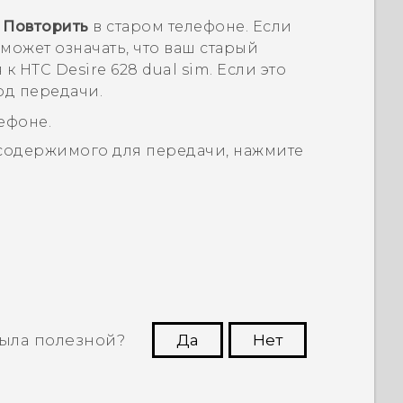
е
Повторить
в старом телефоне. Если
 может означать, что ваш старый
я к
HTC Desire 628 dual sim
. Если это
од передачи.
ефоне.
 содержимого для передачи, нажмите
ыла полезной?
Да
Нет
угим пользователям находить самую
полезную информацию.