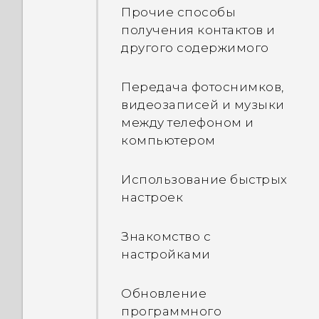
Прочие способы
получения контактов и
Касательные жесты
другого содержимого
Открытие приложения
Передача фотоснимков,
видеозаписей и музыки
Отправка содержимого
между телефоном и
компьютером
Переключение между
недавно
Использование быстрых
открывавшимися
настроек
приложениями
Знакомство с
Обновление
настройками
содержимого
Обновление
Создание снимков
программного
экрана телефона