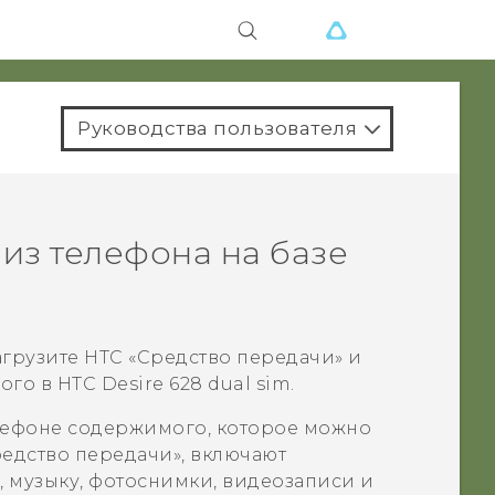
Руководства пользователя
из телефона на базе
агрузите
HTC «Средство передачи»
и
мого в
HTC Desire 628 dual sim
.
лефоне содержимого, которое можно
редство передачи»
, включают
, музыку, фотоснимки, видеозаписи и