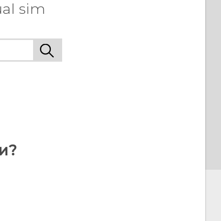
al sim
и?