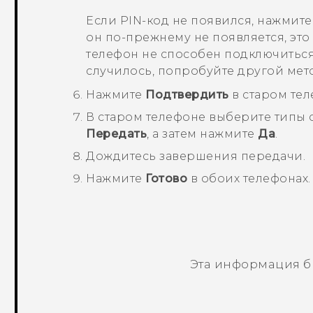
Если PIN-код не появился, нажмит
он по-прежнему не появляется, это
телефон не способен подключитьс
случилось, попробуйте другой мет
Нажмите
Подтвердить
в старом тел
В старом телефоне выберите типы
Передать
, а затем нажмите
Да
.
Дождитесь завершения передачи.
Нажмите
Готово
в обоих телефонах.
Эта информация б
Спасибо! Ваши отзывы помогают др