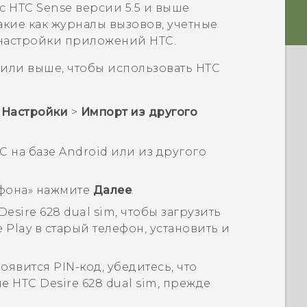
 с
HTC Sense
версии 5.5 и выше
акие как журналы вызовов, учетные
 настройки приложений HTC.
 или выше, чтобы использовать
HTC
>
Настройки
>
Импорт из другого
C на базе
Android
или из другого
ефона
» нажмите
Далее
.
Desire 628 dual sim
, чтобы загрузить
 Play
в старый телефон, установить и
оявится PIN-код, убедитесь, что
не
HTC Desire 628 dual sim
, прежде