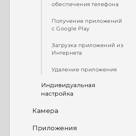
обеспечения телефона
Что такое HTC Sense
Получение приложений
Главный виджет?
с Google Play
Настройка виджета "HTC
Загрузка приложений из
Sense Home"
Интернета
Настройка
Удаление приложения
местоположений для
своего дома и работы
Индивидуальная
настройка
Переключение
местоположений
Камера
Что такое Темы?
вручную
Камера
Приложения
Загрузка тем
Закрепление и
открепление