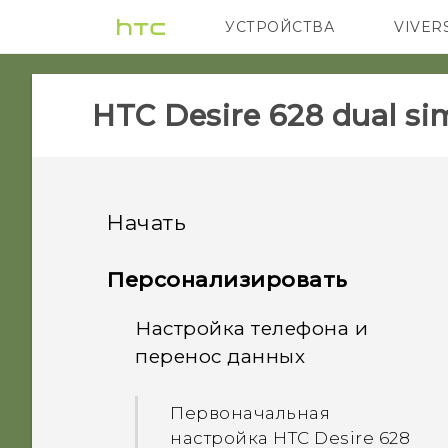
УСТРОЙСТВА
VIVER
5G
СМАРТФ
HTC Desire 628 dual sim
Начать
Функции, которыми вы
Персонализировать
можете наслаждаться
Настройка телефона и
Распаковка
перенос данных
Персонализация
Ваша первая неделя с
HTC Desire 628 dual sim
Обработка изображений
Первоначальная
новым телефоном
настройка HTC Desire 628