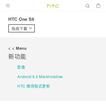
產品
HTC One S9‎
VIVE
指南下載
G REIGNS
智慧型手機
< < Menu
配件
新功能
VIVERSE
影像
優惠專區
Android 6.0 Marshmallow
焦點訊息
銷售門市
HTC 應用程式更新
校園專案
銷售通路
支援服務
企業採購
VIVELAND