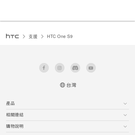
支援
HTC One S9‎
台灣
快速入門手冊
產品
使用手冊
5G
相關連結
智慧型手機
HTC Research
購物說明
配件