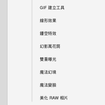
最新版的 HTC BlinkFeed 有哪
作？
張貼到社交網路
此功能？
重新整理內容
些不同？
GIF 建立工具
排列應用程式
認識手機設定
變更影片播放速度
選擇拍攝模式
為何 HTC Sense 首頁小工具會
如何在使用手機期間關閉
擷取手機畫面
為何氣象時鐘小工具有時會出現
線形效果
編輯主畫面面板
顯示應用程式推薦？我從未使用
更新手機軟體
將相片或影片複製或移至其他相
TalkBack？
縮放
在 HTC BlinkFeed 上，有時卻
過這些類型的應用程式。
簿
手動切換位置
不會？
鏤空特效
變更主畫面
從 Play 商店取得應用程式
如何找出手機的 IMEI/MEID？
開啟或關閉相機閃光燈
能否移除 HTC Sense 首頁小工
搜尋相片及影片
釘選及取消釘選應用程式
HTC BlinkFeed 是否會消耗過
具上的應用程式推薦？
幻影萬花筒
分類小工具面板和啟動列上的應
解除安裝應用程式
如何啟用開發人員選項？
使用 HDR
多電力和記憶體？
用程式
新增應用程式至 HTC Sense 首
如何善加利用 HTC Sense 首頁
雙重曝光
從網路下載應用程式
如何顯示執行中應用程式的清
慢動作錄影
頁小工具
如何設定 HTC BlinkFeed 的自
小工具？
個人化設定
單？
動重新整理排程？
魔法幻境
拍攝自拍和人物照的小秘訣
開啟及關閉智慧資料夾
手機上為何會出現餐廳推薦？
鈴聲、通知音效和鬧鐘
為何省電模式和極致省電模式都
離線時能否繼續使用 HTC
魔法變臉
變成灰色停用狀態？
使用聲控自拍
BlinkFeed？
何謂 HTC Sense 首頁小工具？
可以移除或隱藏鎖定螢幕嗎？
主畫面桌布
美化 RAW 相片
如何啟用或停用裝置管理員應用
使用自拍計時器拍照
我之前曾使用 HTC 備份。為何
設定 HTC Sense 首頁小工具
變更顯示字型
程式？