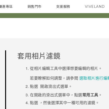
優惠專區
銷售門市
支援服務
VIVELAND
焦點訊息
智慧型手機
校園專案
銷售通路
配件
企業採購
套用相片濾鏡
從
相片編輯工具
中選擇想要編輯的相片。
若要瞭解如何調整，請參閱
選取相片進行編
點選
開啟滑出式選單。
在開啟的滑出式選單中，點選
常用工具
。
點選
，然後選擇其中一種可用的濾鏡。