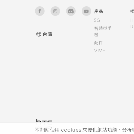
開啟或關閉縮放比例手勢
語音輸入文字
產品
設定預設應用程式
需要使用手機的快速指引嗎？
5G
H
R
智慧型手
設定應用程式連結
台灣
機
硬體或連線發生了問題嗎？
配件
釘選目前的畫面
VIVE
停用應用程式
控制應用程式權限
本網站使用 cookies 來優化網站功能、分