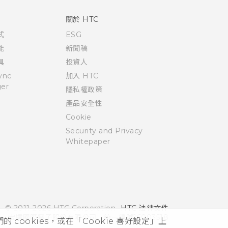
關於 HTC
式
ESG
能
新聞稿
具
投資人
ync
加入 HTC
er
隱私權政策
產品安全性
Cookie
Security and Privacy
Whitepaper
© 2011-2026 HTC Corporation
HTC 法律文件
宏達國際電子股份有限公司 | 統一編號16003518
cookies，或在「Cookie 喜好設定」上