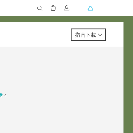
指南下載
輯
。