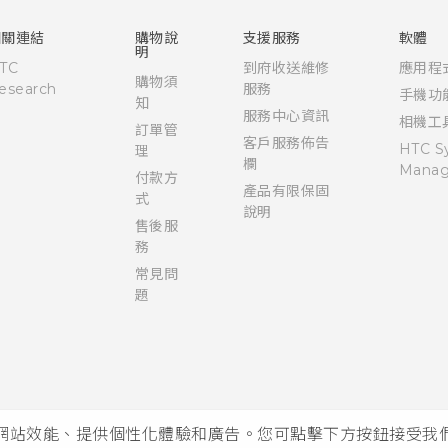
使用手冊
相關連結
購物說
支援服務
軟體
明
TC
到府收送維修
應用程
購物須
esearch
服務
手機功
知
服務中心資訊
相機工
訂單管
客戶服務佈告
HTC S
理
欄
Manag
付款方
產品有限保固
式
說明
售後服
務
常見問
題
析網站效能、提供個性化體驗和廣告。您可點擊下方按鈕接受我們的 