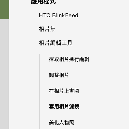
應用程式
人的訊息？
我能將 Micro SIM 卡剪小為
下的劇院和音樂模式有何差異？
如何變更相機取景器的長寬比？
Nano SIM 卡以裝入手機內嗎？
HTC Sense 首頁
後面板
何謂 主題應用程式？
HTC 應用程式更新
從先前的 HTC 手機還原
HTC BlinkFeed
拍攝相片
如何在訊息內加入簽名？
Android 6.0 中的 Doze 模式如
我的 HTC 手機有專用的相機按
為何手機對 Motion Launch手勢
將螢幕解鎖
何節省電池電力？
插槽和卡片固定座
下載主題
相片集
鈕嗎？
從 Android 手機傳輸內容
提示：如何拍出更棒的相片
何謂 HTC BlinkFeed？
為何在聯絡人應用程式內看不到
沒有反應？
最近新增的聯絡人？
動作手勢
Android 6.0 中的應用程式待機
相片編輯工具
Nano SIM 卡
將主題加入我的最愛
在相片集內檢視相片和影片
能否讓相機停留在待機模式以節
從 iPhone 傳輸內容的方式
拍攝影片
開啟或關閉 HTC BlinkFeed
新的軟體更新有哪些新功能和不
如何節省電池電力？
省電力？要如何設定？
如何移除重複的聯絡人？
同之處？
觸控手勢
選取相片進行編輯
SD 卡
重新建立自己的主題
新增相片或影片至相簿
透過 iCloud 傳送 iPhone 內容
在錄影期間拍照 — 影像相片
餐廳推薦
設定中的電池最佳化有何作用？
我拍攝的相片是否包含地理標
如何變更電子郵件訊息內的簽
如何切換 HTC Sense 鍵盤和第
開啟應用程式
調整相片
為電池充電
混合及配對主題
記？
編輯 高動態縮時攝影 影片
取得聯絡人及其他內容的其他方
名？
使用音量鍵拍攝相片及影片
三方的輸入法？
在 HTC BlinkFeed 上新增內容
如何在電信業者的網路中新增存
法
的方式
取點？
休眠模式
在相片上畫圖
切換手機開關
尋找主題
為何魔法變臉無法在某些相片中
檢視、編輯和儲存 Zoe 精選
螢幕在使用擴音功能時會關閉，
關閉相機應用程式
我將記憶卡格式化以作為內部儲
使用？
在手機和電腦之間傳送相片、影
要如何重新開啟螢幕？
存空間使用時，卻出現該記憶卡
從 HTC BlinkFeed 移除內容
我無法退出應用程式。我該怎麼
分享內容
套用相片濾鏡
分享主題
片及音樂
在相片集內檢視 Zoe 相片
速度太慢的訊息。為什麼？
拍攝連續的相片
做？
為何慢動作影片無法錄下聲音？
如何設定預設的簡訊應用程式？
自訂重點消息摘要
切換最近使用的應用程式
美化人物照
刪除主題
使用快速設定
剪輯影片
HTC Sense 首頁小工具如何運
相機畫面
為何手機會對我說話？如何關閉