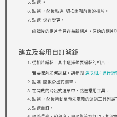
點選
。
點選
，然後點選
切換編輯前後的相片。
點選
儲存變更。
編輯後的相片會另存為新相片，原始的相片
建立及套用自訂濾鏡
從
相片編輯工具
中選擇想要編輯的相片。
若要瞭解如何調整，請參閱
選取相片進行編
點選
開啟滑出式選單。
在開啟的滑出式選單中，點選
常用工具
。
點選
，然後捲動至預先定義的濾鏡工具列最
點選
自訂
。
調整曝光、飽和度、白平衡等控制項，對濾