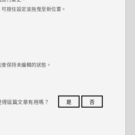
，可按住設定並拖曳至新位置。
則會保持未編輯的狀態。
覺得這篇文章有用嗎？
是
否
您的意見回報可協助他人查看最實用的資訊。