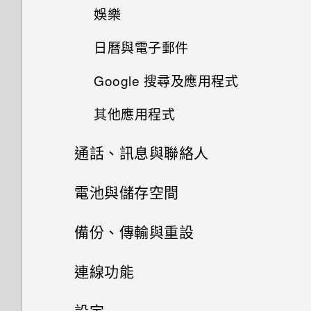
我在 HTC 備份內看不到備份選
娛樂
項？
使用瞬間美膚套用柔膚美化
設定住家及工作位置
啟動列
我的手機為何會變熱？
日曆與電子郵件
切換 HTC BoomSound 的模式
我在旅行時變更了時區，我可以
使用自動自拍
何謂 Motion Launch？
新增主畫面小工具
如何查看手機內建的記憶體容量
從日曆查看目前所在城市與居住
Google 搜尋及應用程式
檢視日曆
使用 HTC BoomSound 搭配耳
及使用量？
城市的時差嗎？
使用 Zoe 動態拍照
開啟或關閉 Motion Launch 手
機
新增主畫面捷徑
其他應用程式
使用 Google 即時資訊取得最當
勢
排程或編輯活動
我的手機是全新的，但可用儲存
日曆為何沒有顯示活動？
下的資訊
拍攝全景相片
收聽 FM 收音機
空間卻比總容量少。為什麼？
通話、訊息與聯絡人
使用時鐘
喚醒進入鎖定螢幕
選擇要顯示的日曆
可以從舊的 HTC 手機匯入我的
Now on Tap
拍攝高動態縮時攝影影片
使用 HTC Connect 分享媒體
手機通話功能
使用 MicroSD 記憶卡作為可移
電池與儲存空間
最愛嗎？
查看氣象
喚醒及解鎖
分享活動
除式儲存裝置和使用內部儲存空
搜尋 HTC One S9‍ 和網路
手動調整相機設定
訊息
間有何不同？
傳送音樂至 Blackfire 相容喇叭
電源及儲存空間管理
人臉追蹤
小算盤應用程式是否有進階小算
備份、傳輸與重設
錄音
喚醒進入主畫面小工具面板
接受或拒絕會議邀請
盤功能？
Google 應用程式
聯絡人
拍攝 RAW 相片
傳送簡訊 (SMS)
為何重新開啟或開啟手機時出現
將音樂傳送至支援 Qualcomm
分享手機畫面
同步、備份及重設
顯示電池百分比
連線功能
喚醒進入 HTC BlinkFeed
要求我輸入密碼以解密手機？
關閉或延遲活動提醒
AllPlay 智慧媒體平台的喇叭
為何無法透過檔案管理員存取外
相機應用程式如何拍攝 RAW 相
聯絡人清單
傳送多媒體訊息 (MMS)
部的 USB 儲存裝置？
撥打分機號碼
查看電池用量
網際網路連線
新增社交網路、電子郵件帳號等
設定
片？