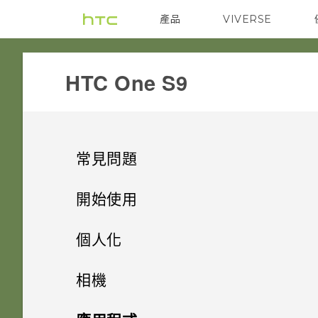
產品
VIVERSE
VIVE
G REIGNS
HTC One S9‎
常見問題
SETTINGS
開始使用
GETTING STARTED
新功能
移除螢幕鎖時出現「裝置保護功
個人化
能將停止運作」的訊息，裝置保
COMMUNICATION
打開包裝
是否需插入 SIM 卡才能使用
護是什麼意思？
手機設定及傳輸
影像
相機
HTC 傳輸？
APPS & FEATURES
熟悉新手機的功能
為何收不到使用 iPhone 的聯絡
個人化
HTC BoomSound 配備杜比音效
HTC One S9‍
Android 6.0 Marshmallow
相機
初次設定 HTC One S9‍