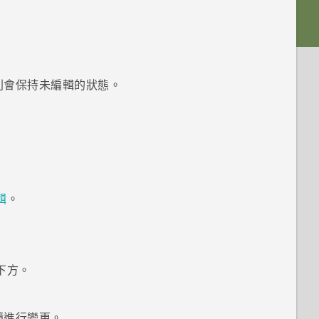
則會保持未編輯的狀態。
輯
。
下方。
鏡進行變更。