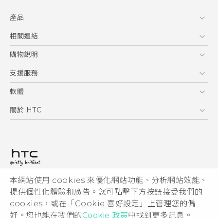
快速入門手冊
產品
使用手冊
5G
相關連結
智慧型手機
HTC Research
購物說明
配件
購物須知
支援服務
VIVE
訂單管理
到府收送維修服務
軟體
付款方式
服務中心資訊
應用程式
關於 HTC
售後服務
客戶服務佈告欄
手機功能
ESG
常見問題
產品有限保固說明
相機工具
新聞稿
HTC Sync Manager
投資人
加入 HTC
本網站使用 cookies 來優化網站功能、分析網站效能、
© 2011-2026 HTC Corporation
隱私權政策
提供個性化體驗和廣告。您可點擊下方按鈕接受我們的
HTC 法律文件
產品安全性
cookies，或在「Cookie 喜好設定」上管理您的偏
宏達國際電子股份有限公司 | 統一編號16003518
好。您也能在我們的
Cookie 政策
中找到更多訊息。
Cookie