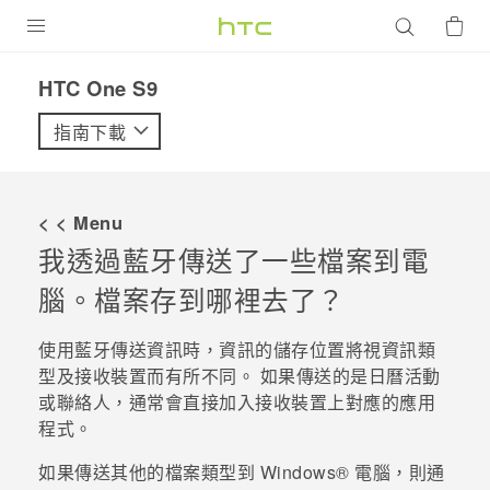
產品
HTC One S9‎
VIVE
指南下載
G REIGNS
智慧型手機
< < Menu
配件
我透過
藍牙
傳送了一些檔案到電
腦。檔案存到哪裡去了？
VIVERSE
優惠專區
使用
藍牙
傳送資訊時，資訊的儲存位置將視資訊類
型及接收裝置而有所不同。 如果傳送的是日曆活動
焦點訊息
銷售門市
或聯絡人，通常會直接加入接收裝置上對應的應用
程式。
校園專案
銷售通路
支援服務
企業採購
如果傳送其他的檔案類型到
Windows®
電腦，則通
VIVELAND