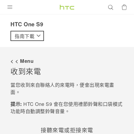
產品
HTC One S9‎
VIVE
指南下載
G REIGNS
智慧型手機
< < Menu
配件
收到來電
VIVERSE
當您收到來自聯絡人的來電時，便會出現
來電
畫
面。
優惠專區
提示:
HTC One S9‍
會在您使用禮節鈴聲和口袋模式
焦點訊息
銷售門市
功能時自動調整鈴聲音量。
校園專案
銷售通路
支援服務
企業採購
接聽來電或拒接來電
VIVELAND