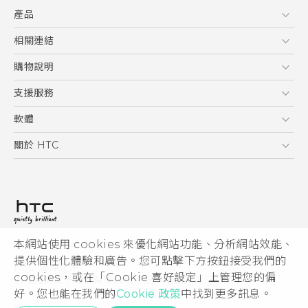
產品
使用手冊
5G
相關連結
智慧型手機
HTC Research
購物說明
配件
購物須知
支援服務
VIVE
訂單管理
到府收送維修服務
軟體
付款方式
服務中心資訊
應用程式
關於 HTC
售後服務
客戶服務佈告欄
手機功能
ESG
常見問題
產品有限保固說明
相機工具
新聞稿
HTC Sync Manager
投資人
加入 HTC
本網站使用 cookies 來優化網站功能、分析網站效能、
© 2011-2026 HTC Corporation
隱私權政策
提供個性化體驗和廣告。您可點擊下方按鈕接受我們的
HTC 法律文件
產品安全性
cookies，或在「Cookie 喜好設定」上管理您的偏
宏達國際電子股份有限公司 | 統一編號16003518
好。您也能在我們的
Cookie 政策
中找到更多訊息。
Cookie