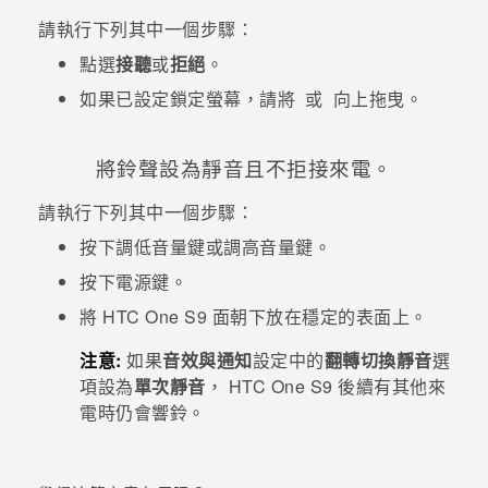
請執行下列其中一個步驟：
登入
點選
接聽
或
拒絕
。
如果已設定鎖定螢幕，請將
或
向上拖曳。
將鈴聲設為靜音且不拒接來電。
請執行下列其中一個步驟：
按下
調低音量
鍵或
調高音量
鍵。
按下
電源
鍵。
將
HTC One S9‍
面朝下放在穩定的表面上。
注意:
如果
音效與通知
設定中的
翻轉切換靜音
選
項設為
單次靜音
，
HTC One S9‍
後續有其他來
電時仍會響鈴。