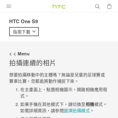
產品
HTC One S9‎
VIVE
指南下載
G REIGNS
智慧型手機
< < Menu
配件
拍攝連續的相片
VIVERSE
想要拍攝移動中的主體嗎？無論是兒童的足球賽或
賽車比賽，您都能將動作捕捉下來。
優惠專區
在
主畫面
上，點選相機圖示，開啟
相機
應用程
焦點訊息
銷售門市
式。
校園專案
如果手機在其他模式下，請切換至
相機
模式。
銷售通路
支援服務
如需詳細資訊，請參閱
選擇拍攝模式
。
企業採購
VIVELAND