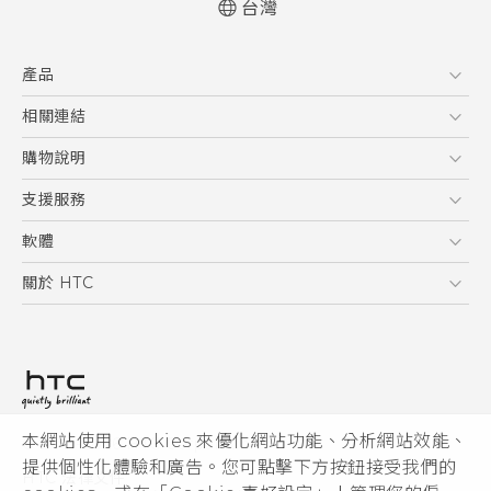
台灣
快速入門手冊
產品
使用手冊
5G
相關連結
智慧型手機
HTC Research
購物說明
配件
購物須知
支援服務
VIVE
訂單管理
到府收送維修服務
軟體
付款方式
服務中心資訊
應用程式
關於 HTC
售後服務
客戶服務佈告欄
手機功能
ESG
常見問題
產品有限保固說明
相機工具
新聞稿
HTC Sync Manager
投資人
加入 HTC
本網站使用 cookies 來優化網站功能、分析網站效能、
© 2011-2026 HTC Corporation
隱私權政策
提供個性化體驗和廣告。您可點擊下方按鈕接受我們的
HTC 法律文件
產品安全性