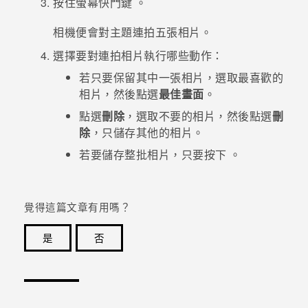
按住螢幕快門鍵
。
登入
相機便會對主題連拍五張相片。
選擇要對連拍相片執行哪些動作：
若只要保留其中一張相片，選取最喜歡的
相片，然後點選
最佳畫面
。
點選
刪除
，選取不要的相片，然後點選
刪
除
，只儲存其他的相片。
若要儲存整批相片，只要按下
。
覺得這篇文章有用嗎？
是
否
感謝您！您的意見回報可協助他人查看最實用的資訊。