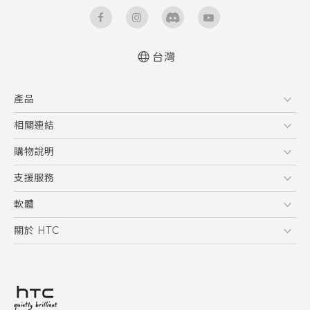
台灣
快速入門手冊
產品
使用手冊
5G
相關連結
智慧型手機
HTC Research
購物說明
配件
購物須知
支援服務
VIVE
訂單管理
到府收送維修服務
軟體
付款方式
服務中心資訊
應用程式
關於 HTC
售後服務
客戶服務佈告欄
手機功能
ESG
常見問題
產品有限保固說明
相機工具
新聞稿
HTC Sync Manager
投資人