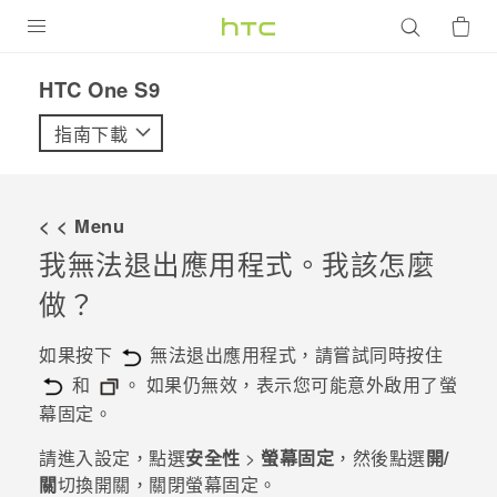
產品
HTC One S9‎
VIVE
指南下載
G REIGNS
智慧型手機
< < Menu
配件
我無法退出應用程式。我該怎麼
做？
VIVERSE
優惠專區
如果按下
無法退出應用程式，請嘗試同時按住
和
。 如果仍無效，表示您可能意外啟用了螢
焦點訊息
銷售門市
幕固定。
校園專案
銷售通路
支援服務
請進入設定，點選
安全性
>
螢幕固定
，然後點選
開/
企業採購
關
切換開關，關閉螢幕固定。
VIVELAND