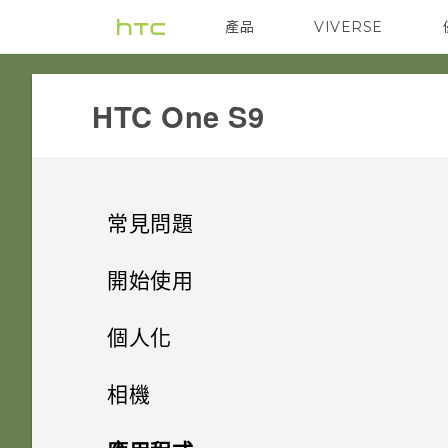
產品
VIVERSE
VIVE
G REIGNS
HTC One S9‎
常見問題
SETTINGS
開始使用
GETTING STARTED
新功能
移除螢幕鎖時出現「裝置保護功
個人化
能將停止運作」的訊息，裝置保
COMMUNICATION
打開包裝
是否需插入 SIM 卡才能使用
護是什麼意思？
手機設定及傳輸
影像
相機
HTC 傳輸？
APPS & FEATURES
熟悉新手機的功能
為何收不到使用 iPhone 的聯絡
個人化
HTC BoomSound 配備杜比音效
HTC One S9‍
Android 6.0 Marshmallow
相機
初次設定 HTC One S9‍