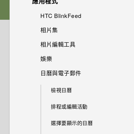
應用程式
人的訊息？
我能將 Micro SIM 卡剪小為
下的劇院和音樂模式有何差異？
如何變更相機取景器的長寬比？
Nano SIM 卡以裝入手機內嗎？
HTC Sense 首頁
後面板
何謂 主題應用程式？
HTC 應用程式更新
從先前的 HTC 手機還原
HTC BlinkFeed
拍攝相片
如何在訊息內加入簽名？
Android 6.0 中的 Doze 模式如
我的 HTC 手機有專用的相機按
為何手機對 Motion Launch手勢
將螢幕解鎖
何節省電池電力？
插槽和卡片固定座
下載主題
相片集
鈕嗎？
從 Android 手機傳輸內容
提示：如何拍出更棒的相片
何謂 HTC BlinkFeed？
為何在聯絡人應用程式內看不到
沒有反應？
最近新增的聯絡人？
動作手勢
Android 6.0 中的應用程式待機
相片編輯工具
Nano SIM 卡
將主題加入我的最愛
在相片集內檢視相片和影片
能否讓相機停留在待機模式以節
從 iPhone 傳輸內容的方式
拍攝影片
開啟或關閉 HTC BlinkFeed
新的軟體更新有哪些新功能和不
如何節省電池電力？
省電力？要如何設定？
如何移除重複的聯絡人？
同之處？
娛樂
觸控手勢
選取相片進行編輯
SD 卡
重新建立自己的主題
新增相片或影片至相簿
透過 iCloud 傳送 iPhone 內容
在錄影期間拍照 — 影像相片
餐廳推薦
設定中的電池最佳化有何作用？
我拍攝的相片是否包含地理標
日曆與電子郵件
如何變更電子郵件訊息內的簽
如何切換 HTC Sense 鍵盤和第
切換 HTC BoomSound 的模式
開啟應用程式
調整相片
為電池充電
混合及配對主題
記？
編輯 高動態縮時攝影 影片
取得聯絡人及其他內容的其他方
名？
使用音量鍵拍攝相片及影片
三方的輸入法？
在 HTC BlinkFeed 上新增內容
如何在電信業者的網路中新增存
法
的方式
檢視日曆
取點？
使用 HTC BoomSound 搭配耳
休眠模式
在相片上畫圖
切換手機開關
尋找主題
為何魔法變臉無法在某些相片中
檢視、編輯和儲存 Zoe 精選
螢幕在使用擴音功能時會關閉，
關閉相機應用程式
我將記憶卡格式化以作為內部儲
機
使用？
在手機和電腦之間傳送相片、影
要如何重新開啟螢幕？
存空間使用時，卻出現該記憶卡
從 HTC BlinkFeed 移除內容
排程或編輯活動
我無法退出應用程式。我該怎麼
分享內容
套用相片濾鏡
分享主題
片及音樂
在相片集內檢視 Zoe 相片
速度太慢的訊息。為什麼？
拍攝連續的相片
做？
收聽 FM 收音機
為何慢動作影片無法錄下聲音？
如何設定預設的簡訊應用程式？
自訂重點消息摘要
選擇要顯示的日曆
切換最近使用的應用程式
美化人物照
刪除主題
使用快速設定
剪輯影片
HTC Sense 首頁小工具如何運
相機畫面
為何手機會對我說話？如何關閉
使用 HTC Connect 分享媒體