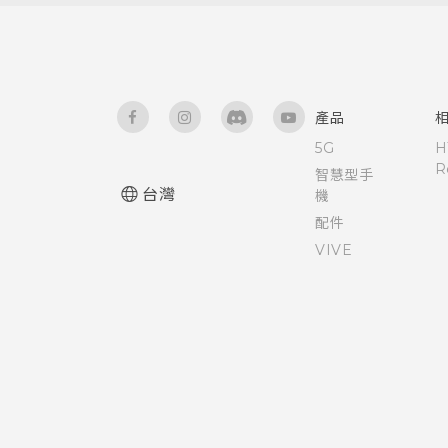
語音輸入文字
將應用程式移到記憶卡
協助工具設定
需要使用手機的快速指引嗎？
關於檔案管理員
開啟或關閉縮放比例手勢
產品
硬體或連線發生了問題嗎？
設定預設應用程式
5G
H
R
智慧型手
設定應用程式連結
台灣
機
配件
釘選目前的畫面
VIVE
停用應用程式
控制應用程式權限