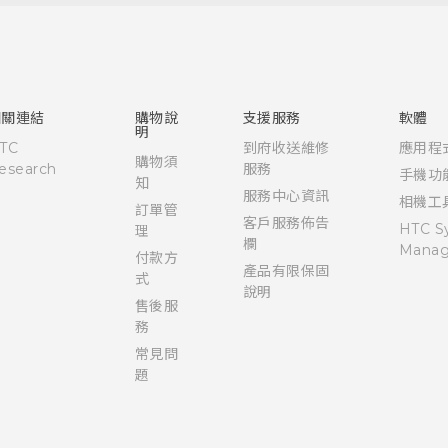
快速入門手冊
使用手冊
相關連結
購物說
支援服務
軟體
明
TC
到府收送維修
應用程
購物須
esearch
服務
手機功
知
服務中心資訊
相機工
訂單管
客戶服務佈告
HTC S
理
欄
Manag
付款方
產品有限保固
式
說明
售後服
務
常見問
題