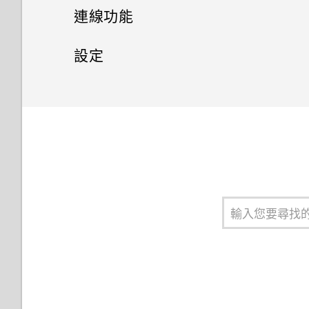
使用Motion Launch Snap自動
傳送簡訊 (SMS)
要如何得知我的手機能否在其他
分享手機畫面
同步、備份及重設
顯示電池百分比
連線功能
啟動相機
國家的本國網路內使用？
聯絡人清單
傳送多媒體訊息 (MMS)
撥打分機號碼
查看電池用量
網際網路連線
新增社交網路、電子郵件帳號等
設定
設定螢幕鎖定
如何將手機的網際網路連線分享
設定個人檔案
給其他裝置使用？
傳送群組訊息
無線分享
回撥未接來電
使用省電功能
移除帳號
設定和隱私權
管理數據使用量
設定智慧鎖
新增新的聯絡人
手機能在找不到 Wi-Fi 或訊號
繼續撰寫訊息草稿
開啟或關閉 藍牙
通話記錄
極致省電模式
同步帳號
Wi-Fi 連線
開啟或關閉定位服務
太弱時自動切換至行動網路嗎？
開啟或關閉鎖定螢幕通知
編輯聯絡人的資訊
回覆訊息
連接藍牙耳機
切換靜音、震動和一般模式
查看電池記錄
備份檔案、資料和設定的方式
連線到 VPN
請勿打擾模式
忘記了 Google 帳號的密碼該怎
與鎖定螢幕通知互動
麼辦？
聯繫聯絡人
轉寄訊息
與藍牙裝置解除配對
本國撥號
應用程式電池最佳化
使用 Android 備份服務
使用 HTC One S9‍ 作為 Wi-Fi
飛安模式
變更鎖定螢幕捷徑
熱點
為何無法在應用程式內使用多指
匯入或複製聯絡人
將訊息移到受保護的收件匣
使用藍牙接收檔案
撥打緊急電話
延長電池使用時間的提示
從本機備份資料
手套模式
手勢？
變更鎖定螢幕桌布
透過 USB 數據連線分享手機的
合併聯絡人資訊
封鎖不要的訊息
使用 NFC
收到來電
網際網路連線
釋放儲存空間
關於 HTC Sync Manager
安裝數位憑證
為何將手機側向轉動時畫面未跟
關閉鎖定螢幕
著旋轉？
傳送聯絡人資訊
複製訊息到 Nano SIM 卡