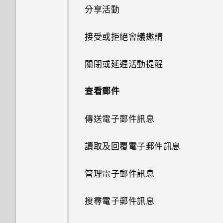
最新版的 HTC BlinkFeed 有哪
作？
張貼到社交網路
此功能？
分享活動
重新整理內容
些不同？
GIF 建立工具
排列應用程式
認識手機設定
變更影片播放速度
選擇拍攝模式
傳送音樂至 Blackfire 相容喇叭
為何 HTC Sense 首頁小工具會
如何在使用手機期間關閉
接受或拒絕會議邀請
擷取手機畫面
為何氣象時鐘小工具有時會出現
線形效果
編輯主畫面面板
顯示應用程式推薦？我從未使用
更新手機軟體
將相片或影片複製或移至其他相
TalkBack？
縮放
將音樂傳送至支援 Qualcomm
在 HTC BlinkFeed 上，有時卻
過這些類型的應用程式。
簿
關閉或延遲活動提醒
AllPlay 智慧媒體平台的喇叭
手動切換位置
不會？
鏤空特效
變更主畫面
從 Play 商店取得應用程式
如何找出手機的 IMEI/MEID？
開啟或關閉相機閃光燈
能否移除 HTC Sense 首頁小工
搜尋相片及影片
查看郵件
何謂 HTC Connect？
釘選及取消釘選應用程式
HTC BlinkFeed 是否會消耗過
具上的應用程式推薦？
幻影萬花筒
分類小工具面板和啟動列上的應
解除安裝應用程式
如何啟用開發人員選項？
使用 HDR
多電力和記憶體？
用程式
傳送電子郵件訊息
HTC BoomSound Connect 應
新增應用程式至 HTC Sense 首
如何善加利用 HTC Sense 首頁
雙重曝光
從網路下載應用程式
如何顯示執行中應用程式的清
慢動作錄影
用程式
頁小工具
如何設定 HTC BlinkFeed 的自
小工具？
個人化設定
單？
讀取及回覆電子郵件訊息
動重新整理排程？
魔法幻境
拍攝自拍和人物照的小秘訣
開啟及關閉智慧資料夾
手機上為何會出現餐廳推薦？
鈴聲、通知音效和鬧鐘
為何省電模式和極致省電模式都
管理電子郵件訊息
離線時能否繼續使用 HTC
魔法變臉
變成灰色停用狀態？
使用聲控自拍
BlinkFeed？
何謂 HTC Sense 首頁小工具？
可以移除或隱藏鎖定螢幕嗎？
主畫面桌布
搜尋電子郵件訊息
美化 RAW 相片
如何啟用或停用裝置管理員應用
使用自拍計時器拍照
我之前曾使用 HTC 備份。為何
設定 HTC Sense 首頁小工具
變更顯示字型
程式？