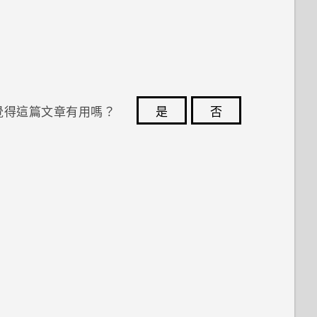
覺得這篇文章有用嗎？
是
否
您的意見回報可協助他人查看最實用的資訊。