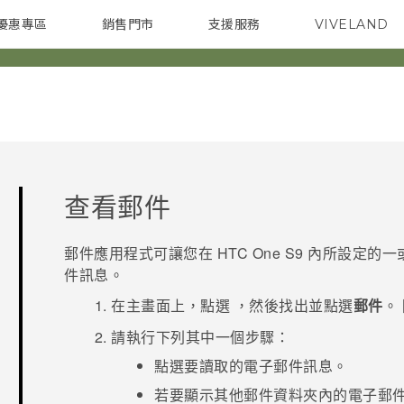
優惠專區
銷售門市
支援服務
VIVELAND
焦點訊息
智慧型手機
校園專案
銷售通路
配件
企業採購
查看郵件
郵件
應用程式可讓您在
HTC One S9‍
內所設定的一
件訊息。
在
主畫面
上，點選
，然後找出並點選
郵件
。
請執行下列其中一個步驟：
點選要讀取的電子郵件訊息。
若要顯示其他郵件資料夾內的電子郵