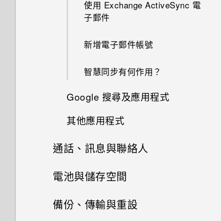
我在 HTC 備份內看不到備份選
使用 Exchange ActiveSync 電
項？
子郵件
使用瞬間美膚套用柔膚美化
設定住家及工作位置
啟動列
我的手機為何會變熱？
我在旅行時變更了時區，我可以
新增電子郵件帳號
使用自動自拍
何謂 Motion Launch？
新增主畫面小工具
如何查看手機內建的記憶體容量
從日曆查看目前所在城市與居住
及使用量？
城市的時差嗎？
智慧同步有何作用？
使用 Zoe 動態拍照
開啟或關閉 Motion Launch 手
新增主畫面捷徑
勢
我的手機是全新的，但可用儲存
日曆為何沒有顯示活動？
Google 搜尋及應用程式
拍攝全景相片
空間卻比總容量少。為什麼？
喚醒進入鎖定螢幕
其他應用程式
可以從舊的 HTC 手機匯入我的
使用 Google 即時資訊取得最當
拍攝高動態縮時攝影影片
使用 MicroSD 記憶卡作為可移
最愛嗎？
下的資訊
喚醒及解鎖
除式儲存裝置和使用內部儲存空
通話、訊息與聯絡人
使用時鐘
手動調整相機設定
間有何不同？
小算盤應用程式是否有進階小算
Now on Tap
喚醒進入主畫面小工具面板
手機通話功能
電池與儲存空間
盤功能？
查看氣象
拍攝 RAW 相片
為何重新開啟或開啟手機時出現
搜尋 HTC One S9‍ 和網路
訊息
喚醒進入 HTC BlinkFeed
要求我輸入密碼以解密手機？
電源及儲存空間管理
人臉追蹤
為何無法透過檔案管理員存取外
備份、傳輸與重設
錄音
相機應用程式如何拍攝 RAW 相
部的 USB 儲存裝置？
Google 應用程式
聯絡人
片？