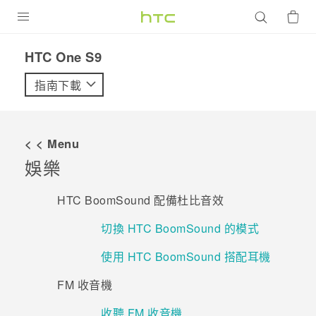
產品
HTC One S9‎
VIVE
指南下載
G REIGNS
智慧型手機
< < Menu
配件
娛樂
VIVERSE
HTC BoomSound 配備杜比音效
優惠專區
切換 HTC BoomSound 的模式
焦點訊息
銷售門市
使用 HTC BoomSound 搭配耳機
校園專案
銷售通路
支援服務
FM 收音機
企業採購
收聽 FM 收音機
VIVELAND