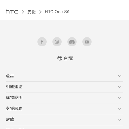
支援
HTC One S9‎
台灣
快速入門手冊
產品
使用手冊
5G
相關連結
智慧型手機
HTC Research
購物說明
配件
購物須知
支援服務
VIVE
訂單管理
到府收送維修服務
軟體
付款方式
服務中心資訊