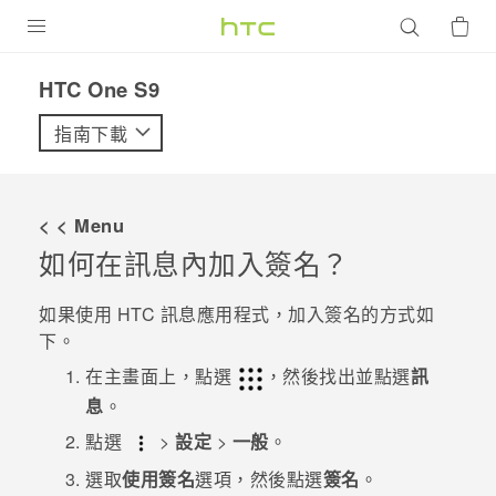
產品
HTC One S9‎
VIVE
指南下載
G REIGNS
智慧型手機
< < Menu
配件
如何在訊息內加入簽名？
VIVERSE
如果使用 HTC
訊息
應用程式，加入簽名的方式如
下。
優惠專區
在
主畫面
上，點選
，然後找出並點選
訊
焦點訊息
銷售門市
息
。
校園專案
點選
>
設定
>
一般
。
銷售通路
支援服務
企業採購
選取
使用簽名
選項，然後點選
簽名
。
VIVELAND