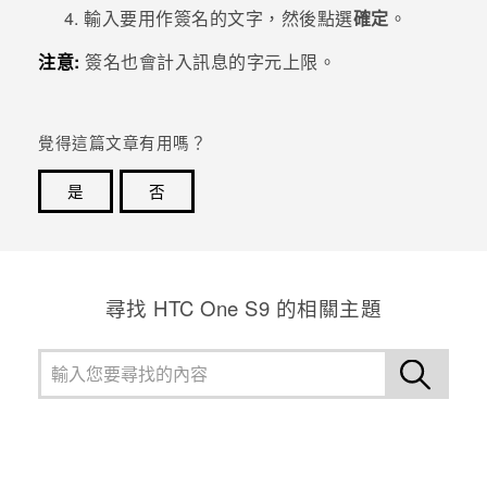
輸入要用作簽名的文字，然後點選
確定
。
登入
注意:
簽名也會計入訊息的字元上限。
覺得這篇文章有用嗎？
是
否
感謝您！您的意見回報可協助他人查看最實用的資訊。
尋找 HTC One S9 的相關主題