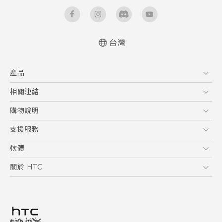
台灣
快速入門手冊
產品
使用手冊
5G
相關連結
智慧型手機
HTC Research
購物說明
配件
購物須知
支援服務
VIVE
訂單管理
到府收送維修服務
軟體
付款方式
服務中心資訊
應用程式
關於 HTC
售後服務
客戶服務佈告欄
手機功能
ESG
常見問題
產品有限保固說明
相機工具
新聞稿
HTC Sync Manager
投資人