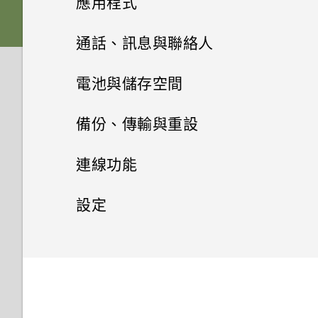
應用程式
人的訊息？
我能將 Micro SIM 卡剪小為
下的劇院和音樂模式有何差異？
如何變更相機取景器的長寬比？
Nano SIM 卡以裝入手機內嗎？
HTC Sense 首頁
後面板
何謂 主題應用程式？
HTC 應用程式更新
從先前的 HTC 手機還原
HTC BlinkFeed
拍攝相片
通話、訊息與聯絡人
如何在訊息內加入簽名？
Android 6.0 中的 Doze 模式如
我的 HTC 手機有專用的相機按
為何手機對 Motion Launch手勢
將螢幕解鎖
何節省電池電力？
插槽和卡片固定座
下載主題
相片集
鈕嗎？
從 Android 手機傳輸內容
提示：如何拍出更棒的相片
手機通話功能
何謂 HTC BlinkFeed？
為何在聯絡人應用程式內看不到
電池與儲存空間
沒有反應？
最近新增的聯絡人？
動作手勢
Android 6.0 中的應用程式待機
相片編輯工具
Nano SIM 卡
將主題加入我的最愛
訊息
在相片集內檢視相片和影片
能否讓相機停留在待機模式以節
從 iPhone 傳輸內容的方式
拍攝影片
開啟或關閉 HTC BlinkFeed
電源及儲存空間管理
人臉追蹤
新的軟體更新有哪些新功能和不
備份、傳輸與重設
如何節省電池電力？
省電力？要如何設定？
如何移除重複的聯絡人？
同之處？
娛樂
觸控手勢
聯絡人
選取相片進行編輯
SD 卡
重新建立自己的主題
新增相片或影片至相簿
傳送簡訊 (SMS)
透過 iCloud 傳送 iPhone 內容
在錄影期間拍照 — 影像相片
餐廳推薦
分享手機畫面
同步、備份及重設
顯示電池百分比
設定中的電池最佳化有何作用？
連線功能
我拍攝的相片是否包含地理標
日曆與電子郵件
如何變更電子郵件訊息內的簽
如何切換 HTC Sense 鍵盤和第
切換 HTC BoomSound 的模式
開啟應用程式
調整相片
為電池充電
聯絡人清單
混合及配對主題
記？
編輯 高動態縮時攝影 影片
傳送多媒體訊息 (MMS)
取得聯絡人及其他內容的其他方
名？
使用音量鍵拍攝相片及影片
三方的輸入法？
在 HTC BlinkFeed 上新增內容
撥打分機號碼
查看電池用量
網際網路連線
新增社交網路、電子郵件帳號等
如何在電信業者的網路中新增存
設定
Google 搜尋及應用程式
法
的方式
檢視日曆
取點？
使用 HTC BoomSound 搭配耳
休眠模式
在相片上畫圖
切換手機開關
設定個人檔案
尋找主題
為何魔法變臉無法在某些相片中
檢視、編輯和儲存 Zoe 精選
傳送群組訊息
無線分享
螢幕在使用擴音功能時會關閉，
關閉相機應用程式
我將記憶卡格式化以作為內部儲
回撥未接來電
機
使用省電功能
移除帳號
設定和隱私權
管理數據使用量
其他應用程式
使用？
使用 Google 即時資訊取得最當
在手機和電腦之間傳送相片、影
要如何重新開啟螢幕？
存空間使用時，卻出現該記憶卡
從 HTC BlinkFeed 移除內容
排程或編輯活動
我無法退出應用程式。我該怎麼
分享內容
套用相片濾鏡
新增新的聯絡人
分享主題
下的資訊
片及音樂
在相片集內檢視 Zoe 相片
速度太慢的訊息。為什麼？
繼續撰寫訊息草稿
拍攝連續的相片
開啟或關閉 藍牙
做？
通話記錄
收聽 FM 收音機
極致省電模式
同步帳號
Wi-Fi 連線
開啟或關閉定位服務
使用時鐘
為何慢動作影片無法錄下聲音？
如何設定預設的簡訊應用程式？
自訂重點消息摘要
選擇要顯示的日曆
切換最近使用的應用程式
美化人物照
編輯聯絡人的資訊
刪除主題
Now on Tap
使用快速設定
剪輯影片
HTC Sense 首頁小工具如何運
回覆訊息
相機畫面
連接藍牙耳機
為何手機會對我說話？如何關閉
切換靜音、震動和一般模式
使用 HTC Connect 分享媒體
查看電池記錄
備份檔案、資料和設定的方式
連線到 VPN