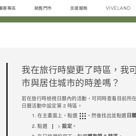
優惠專區
銷售門市
支援服務
VIVELAND
焦點訊息
智慧型手機
校園專案
銷售通路
配件
企業採購
我在旅行時變更了時區，我
市與居住城市的時差嗎？
若在旅行時檢視
日曆
內的活動，可同時查看目前所
日曆
活動中設定第 2 時區。
在
主畫面
上，點選
，然後找出並點選
日
點選
>
設定
。