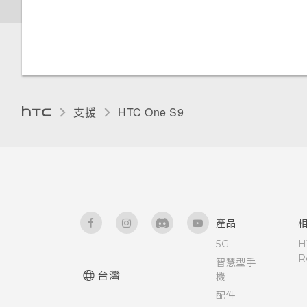
我在 HTC 備份內看不到備份選
設)
使用 Exchange ActiveSync 電
使用智慧搜尋撥號
我該將記憶卡當作可移除式或內
項？
子郵件
使用瞬間美膚套用柔膚美化
部儲存空間使用呢？
設定住家及工作位置
使用 TalkBack 導覽 HTC One
啟動列
我的手機為何會變熱？
重設網路設定
使用語音撥打電話
S9‍
我在旅行時變更了時區，我可以
新增電子郵件帳號
使用自動自拍
將記憶卡設為內部儲存空間
何謂 Motion Launch？
新增主畫面小工具
如何查看手機內建的記憶體容量
從日曆查看目前所在城市與居住
重設 HTC One S9‍ (硬體重設)
為 Nano SIM 卡指派 PIN 碼
及使用量？
城市的時差嗎？
智慧同步有何作用？
使用 Zoe 動態拍照
在手機儲存空間和記憶卡之間移
開啟或關閉 Motion Launch 手
新增主畫面捷徑
支援
HTC One S9‎
動應用程式及資料
勢
協助工具功能
我的手機是全新的，但可用儲存
日曆為何沒有顯示活動？
拍攝全景相片
空間卻比總容量少。為什麼？
將應用程式移到記憶卡
喚醒進入鎖定螢幕
協助工具設定
可以從舊的 HTC 手機匯入我的
拍攝高動態縮時攝影影片
使用 MicroSD 記憶卡作為可移
最愛嗎？
關於檔案管理員
喚醒及解鎖
開啟或關閉縮放比例手勢
除式儲存裝置和使用內部儲存空
手動調整相機設定
間有何不同？
小算盤應用程式是否有進階小算
產品
喚醒進入主畫面小工具面板
設定預設應用程式
盤功能？
5G
H
拍攝 RAW 相片
為何重新開啟或開啟手機時出現
R
智慧型手
喚醒進入 HTC BlinkFeed
要求我輸入密碼以解密手機？
設定應用程式連結
台灣
機
為何無法透過檔案管理員存取外
相機應用程式如何拍攝 RAW 相
部的 USB 儲存裝置？
配件
片？