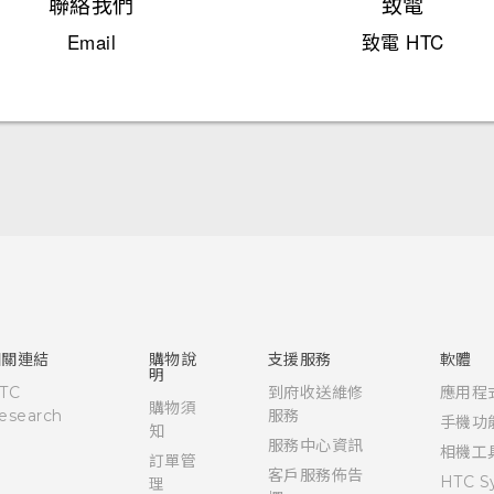
聯絡我們
致電
Email
致電 HTC
快速入門手冊
使用手冊
相關連結
購物說
支援服務
軟體
明
TC
到府收送維修
應用程
購物須
esearch
服務
手機功
知
服務中心資訊
相機工
訂單管
客戶服務佈告
HTC S
理