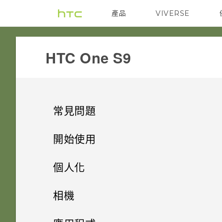
產品
VIVERSE
VIVE
G REIGNS
HTC One S9‎
常見問題
SETTINGS
開始使用
GETTING STARTED
新功能
移除螢幕鎖時出現「裝置保護功
個人化
能將停止運作」的訊息，裝置保
COMMUNICATION
打開包裝
是否需插入 SIM 卡才能使用
護是什麼意思？
手機設定及傳輸
影像
相機
HTC 傳輸？
APPS & FEATURES
熟悉新手機的功能
為何收不到使用 iPhone 的聯絡
個人化
HTC BoomSound 配備杜比音效
HTC One S9‍
Android 6.0 Marshmallow
相機
初次設定 HTC One S9‍