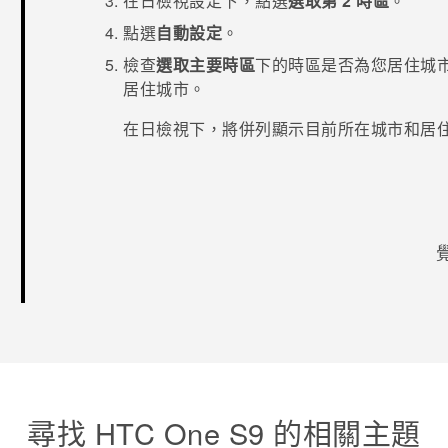
在
日檢視設定
下，點選
選取第 2 時區
。
點選
自動設定
。
檢查
選取主要時區
下的時區是否為您居住城
居住城市。
在
日
檢視下，將併列顯示目前所在城市和居
感謝您！
尋找 HTC One S9 的相關主題