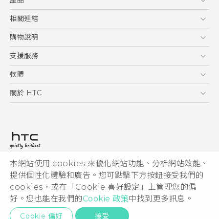
產品
使用手冊
5G
相關連結
智慧型手機
HTC Research
購物說明
配件
購物須知
支援服務
VIVE
訂單管理
到府收送維修服務
軟體
付款方式
服務中心資訊
應用程式
關於 HTC
售後服務
客戶服務佈告欄
手機功能
ESG
常見問題
產品有限保固說明
相機工具
新聞稿
HTC Sync Manager
投資人
加入 HTC
本網站使用 cookies 來優化網站功能、分析網站效能、
© 2011-2026 HTC Corporation
隱私權政策
提供個性化體驗和廣告。您可點擊下方按鈕接受我們的
HTC 法律文件
產品安全性
cookies，或在「Cookie 喜好設定」上管理您的偏
宏達國際電子股份有限公司 | 統一編號16003518
好。您也能在我們的
Cookie 政策
中找到更多訊息。
Cookie
隱私聯絡:
Global-Privacy@htc.com
Security and Privacy Whitepaper
Cookie 偏好
接受