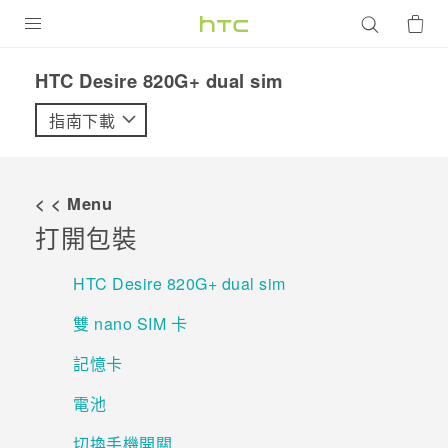
產品
HTC Desire 820G+ dual sim‎
VIVE
指南下載
G REIGNS
智慧型手機
< < Menu
配件
打開包裝
VIVERSE
HTC Desire 820G‍+ dual sim
優惠專區
雙 nano SIM 卡
焦點訊息
銷售門市
記憶卡
校園專案
銷售通路
支援服務
電池
企業採購
切換手機開關
VIVELAND