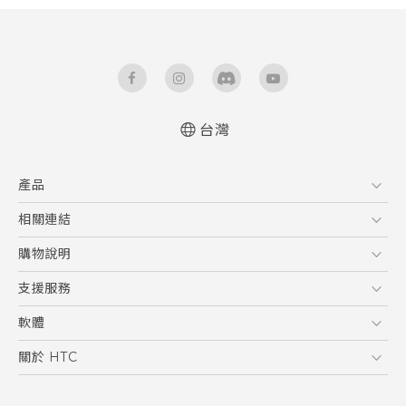
台灣
快速入門手冊
產品
使用手冊
5G
相關連結
智慧型手機
HTC Research
購物說明
配件
購物須知
支援服務
VIVE
訂單管理
到府收送維修服務
軟體
付款方式
服務中心資訊
應用程式
關於 HTC
售後服務
客戶服務佈告欄
手機功能
ESG
常見問題
產品有限保固說明