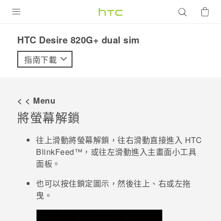
產品
HTC Desire 820G+ dual sim‎
VIVE
指南下載
G REIGNS
智慧型手機
< < Menu
配件
將螢幕解鎖
VIVERSE
往上滑動將螢幕解鎖，往右滑動直接進入
HTC
BlinkFeed™
，或往左滑動進入主畫面小工具
優惠專區
面板。
焦點訊息
銷售門市
也可以按住鎖定圖示，然後往上、右或左拖
校園專案
曳。
銷售通路
支援服務
企業採購
VIVELAND