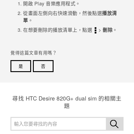
開啟
Play 音樂
應用程式。
從畫面左側向右快速滑動，然後點選
播放清
單
。
在想要刪除的播放清單上，點選
>
刪除
。
覺得這篇文章有用嗎？
是
否
感謝您！您的意見回報可協助他人查看最實用的資訊。
尋找 HTC Desire 820G+ dual sim 的相關主
題