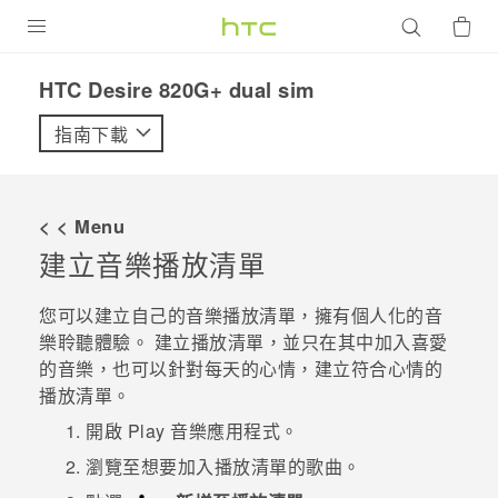
產品
HTC Desire 820G+ dual sim‎
VIVE
指南下載
G REIGNS
智慧型手機
< < Menu
配件
建立音樂播放清單
VIVERSE
您可以建立自己的音樂播放清單，擁有個人化的音
樂聆聽體驗。 建立播放清單，並只在其中加入喜愛
優惠專區
的音樂，也可以針對每天的心情，建立符合心情的
播放清單。
焦點訊息
銷售門市
開啟
Play 音樂
應用程式。
校園專案
銷售通路
支援服務
瀏覽至想要加入播放清單的歌曲。
企業採購
VIVELAND