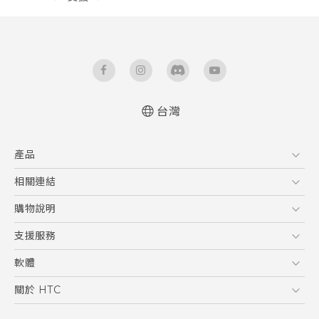
台灣
快速入門手冊
產品
使用手冊
5G
相關連結
智慧型手機
HTC Research
購物說明
配件
購物須知
支援服務
VIVE
訂單管理
到府收送維修服務
軟體
付款方式
服務中心資訊
應用程式
關於 HTC
售後服務
客戶服務佈告欄
手機功能
ESG