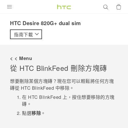
產品
HTC Desire 820G+ dual sim‎
VIVE
指南下載
G REIGNS
智慧型手機
< < Menu
配件
從
HTC BlinkFeed
刪除方塊磚
VIVERSE
想要刪除某個方塊磚？現在您可以輕鬆將任何方塊
磚從
HTC BlinkFeed
中移除。
優惠專區
在
HTC BlinkFeed
上，按住想要移除的方塊
焦點訊息
銷售門市
磚。
校園專案
點選
移除
。
銷售通路
支援服務
企業採購
VIVELAND