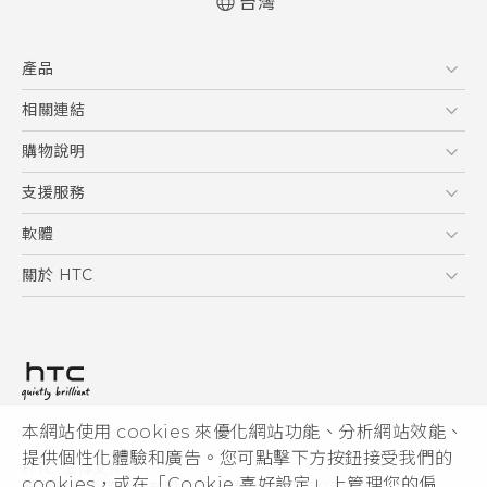
台灣
快速入門手冊
產品
使用手冊
5G
相關連結
智慧型手機
HTC Research
購物說明
配件
購物須知
支援服務
VIVE
訂單管理
到府收送維修服務
軟體
付款方式
服務中心資訊
應用程式
關於 HTC
售後服務
客戶服務佈告欄
手機功能
ESG
常見問題
產品有限保固說明
相機工具
新聞稿
HTC Sync Manager
投資人
加入 HTC
本網站使用 cookies 來優化網站功能、分析網站效能、
© 2011-2026 HTC Corporation
隱私權政策
提供個性化體驗和廣告。您可點擊下方按鈕接受我們的
HTC 法律文件
產品安全性
cookies，或在「Cookie 喜好設定」上管理您的偏