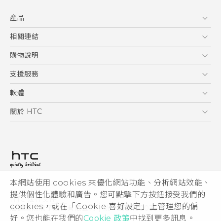
快速入門手冊
產品
使用手冊
5G
相關連結
智慧型手機
HTC Research
購物說明
配件
購物須知
支援服務
VIVE
訂單管理
到府收送維修服務
軟體
付款方式
服務中心資訊
應用程式
關於 HTC
售後服務
客戶服務佈告欄
手機功能
ESG
常見問題
產品有限保固說明
相機工具
新聞稿
HTC Sync Manager
投資人
加入 HTC
本網站使用 cookies 來優化網站功能、分析網站效能、
© 2011-2026 HTC Corporation
隱私權政策
提供個性化體驗和廣告。您可點擊下方按鈕接受我們的
HTC 法律文件
產品安全性
cookies，或在「Cookie 喜好設定」上管理您的偏
宏達國際電子股份有限公司 | 統一編號16003518
好。您也能在我們的
Cookie 政策
中找到更多訊息。
Cookie