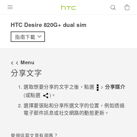
產品
HTC Desire 820G+ dual sim‎
VIVE
指南下載
G REIGNS
智慧型手機
< < Menu
配件
分享文字
VIVERSE
選取想要分享的文字之後，點選
>
分享媒介
(或點選
)。
優惠專區
選擇要張貼和分享所選文字的位置，例如透過
焦點訊息
銷售門市
電子郵件訊息或社交網路的動態更新。
校園專案
銷售通路
支援服務
企業採購
覺得這篇文章有用嗎？
VIVELAND