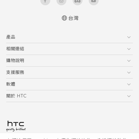
台灣
快速入門手冊
產品
使用手冊
5G
相關連結
智慧型手機
HTC Research
購物說明
配件
購物須知
支援服務
VIVE
訂單管理
到府收送維修服務
軟體
付款方式
服務中心資訊
應用程式
關於 HTC
售後服務
客戶服務佈告欄
手機功能
ESG
常見問題
產品有限保固說明
相機工具
新聞稿
HTC Sync Manager
投資人
加入 HTC