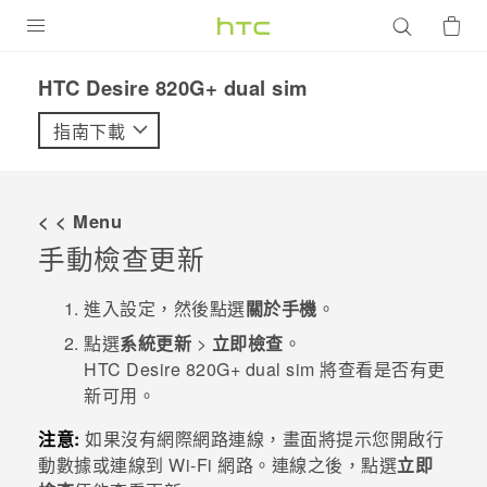
產品
HTC Desire 820G+ dual sim‎
VIVE
指南下載
G REIGNS
智慧型手機
< < Menu
配件
手動檢查更新
VIVERSE
進入設定，然後點選
關於手機
。
優惠專區
點選
系統更新
>
立即檢查
。
HTC Desire 820G‍+ dual sim
將查看是否有更
焦點訊息
銷售門市
新可用。
校園專案
銷售通路
支援服務
注意:
如果沒有網際網路連線，畫面將提示您開啟行
動數據或連線到
Wi-Fi
網路。連線之後，點選
立即
企業採購
VIVELAND