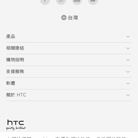
台灣
快速入門手冊
產品
使用手冊
5G
相關連結
智慧型手機
HTC Research
購物說明
配件
購物須知
支援服務
VIVE
訂單管理
到府收送維修服務
軟體
付款方式
服務中心資訊
應用程式
關於 HTC
售後服務
客戶服務佈告欄
手機功能
ESG
常見問題
產品有限保固說明
相機工具
新聞稿
HTC Sync Manager
投資人
加入 HTC