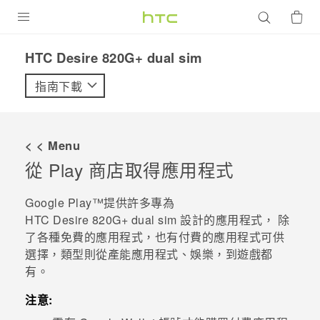
產品
HTC Desire 820G+ dual sim‎
VIVE
指南下載
G REIGNS
智慧型手機
< < Menu
配件
從
Play 商店
取得應用程式
VIVERSE
Google Play™
提供許多專為
HTC Desire 820G‍+ dual sim
設計的應用程式， 除
優惠專區
了各種免費的應用程式，也有付費的應用程式可供
選擇，類型則從產能應用程式、娛樂，到遊戲都
焦點訊息
銷售門市
有。
校園專案
銷售通路
支援服務
注意:
企業採購
VIVELAND