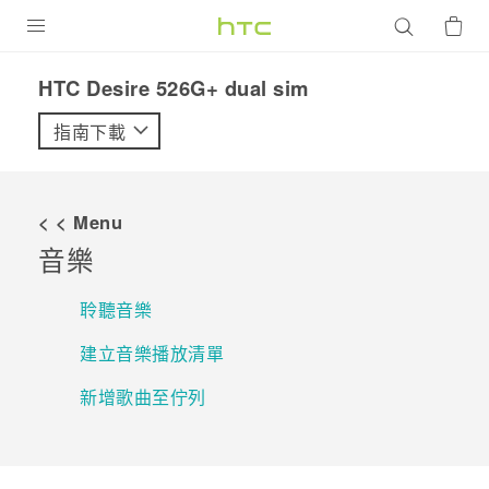
產品
HTC Desire 526G+ dual sim‎
VIVE
指南下載
G REIGNS
智慧型手機
< < Menu
配件
音樂
VIVERSE
聆聽音樂
優惠專區
建立音樂播放清單
焦點訊息
銷售門市
新增歌曲至佇列
校園專案
銷售通路
支援服務
企業採購
VIVELAND