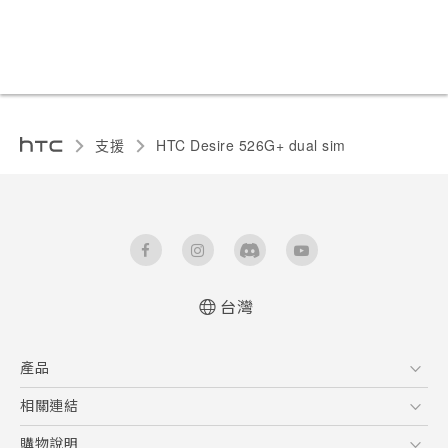
支援
HTC Desire 526G+ dual sim‎
台灣
快速入門手冊
產品
使用手冊
5G
相關連結
智慧型手機
HTC Research
購物說明