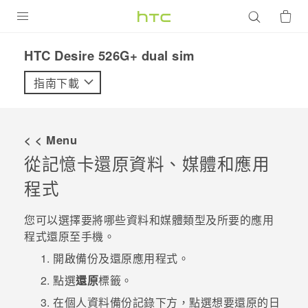
產品
HTC Desire 526G+ dual sim‎
VIVE
指南下載
G REIGNS
智慧型手機
< < Menu
配件
從記憶卡還原資料、媒體和應用
程式
VIVERSE
優惠專區
您可以選擇要將哪些資料和媒體類型及所要的應用
程式還原至手機。
焦點訊息
銷售門市
開啟
備份及還原
應用程式。
校園專案
銷售通路
支援服務
點選
還原
標籤。
企業採購
在
個人資料備份記錄
下方，點選想要還原的日
VIVELAND