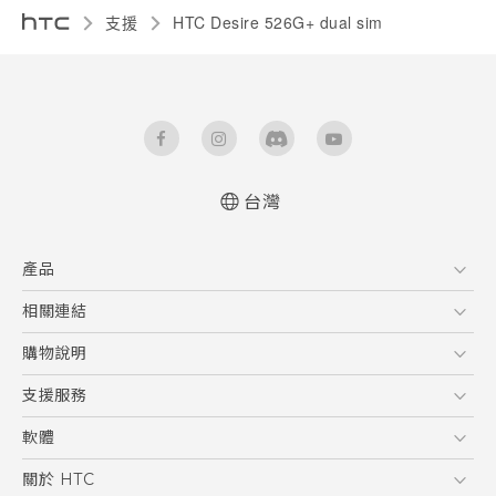
支援
HTC Desire 526G+ dual sim‎
台灣
快速入門手冊
產品
使用手冊
5G
相關連結
智慧型手機
HTC Research
購物說明
配件
購物須知
支援服務
VIVE
訂單管理
到府收送維修服務
軟體
付款方式
服務中心資訊
應用程式
關於 HTC
售後服務