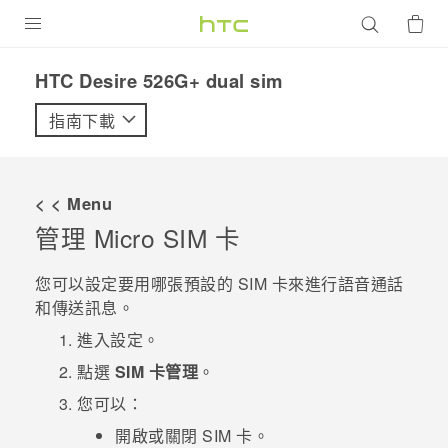
產品
HTC Desire 526G+ dual sim‎
VIVE
指南下載
G REIGNS
智慧型手機
< < Menu
配件
管理
Micro SIM
卡
VIVERSE
您可以設定要用哪張預設的 SIM 卡來進行語音通話
和傳送訊息。
優惠專區
進入
設定
。
焦點訊息
銷售門市
點選
SIM 卡管理
。
校園專案
銷售通路
支援服務
您可以：
企業採購
開啟或關閉 SIM 卡。
VIVELAND