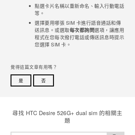
點選卡片名稱以重新命名、輸入行動電話
登入
等。
選擇要用哪張 SIM 卡進行語音通話和傳
送訊息。或選取
每次都詢問
選項，讓應用
程式在您每次撥打電話或傳送訊息時提示
您選擇 SIM 卡。
覺得這篇文章有用嗎？
是
否
感謝您！您的意見回報可協助他人查看最實用的資訊。
尋找 HTC Desire 526G+ dual sim 的相關主
題