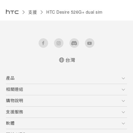
支援
HTC Desire 526G+ dual sim‎
台灣
快速入門手冊
產品
使用手冊
5G
相關連結
智慧型手機
HTC Research
購物說明
配件
購物須知
支援服務
VIVE
訂單管理
到府收送維修服務
軟體
付款方式
服務中心資訊