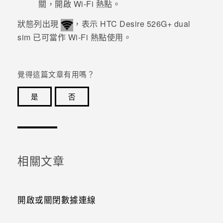
關，開啟
Wi-Fi
熱點。
狀態列出現
，表示
HTC Desire 526G+ dual
sim
已可當作
Wi-Fi
熱點使用。
覺得這篇文章有用嗎？
是
否
感謝您！您的意見回報可協助他人查看最實用的資訊。
相關文章
開啟或關閉數據連線