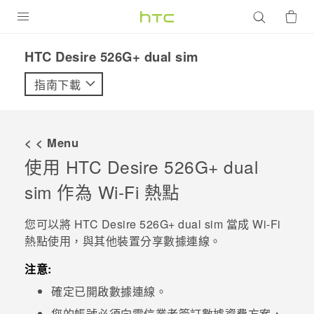
產品
HTC Desire 526G+ dual sim‎
VIVE
指南下載
G REIGNS
智慧型手機
< < Menu
配件
使用
HTC Desire 526G+ dual
sim
作為
Wi-Fi
熱點
VIVERSE
優惠專區
您可以將
HTC Desire 526G+ dual sim
當成
Wi-Fi
熱點使用，與其他裝置分享數據連線。
焦點訊息
銷售門市
注意:
校園專案
銷售通路
支援服務
確定已開啟數據連線。
企業採購
VIVELAND
您的帳號必須向電信業者簽訂數據資費方案，