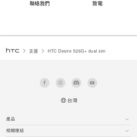
聯絡我們
致電
支援
HTC Desire 526G+ dual sim‎
台灣
快速入門手冊
產品
使用手冊
5G
相關連結