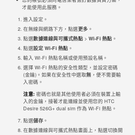
才能使用此服務。
登入
進入
設定
。
在
無線與網路
下方，點選
更多
。
點選
數據連線與可攜式熱點
>
Wi-Fi 熱點
。
點選
設定 Wi-Fi 熱點
。
輸入
Wi-Fi
熱點名稱或使用預設名稱。
選擇
Wi-Fi
熱點的安全性類型，並設定密碼
(金鑰)。如果在
安全性
中選取
無
，便不需要輸
入密碼。
注意:
密碼也就是其他使用者必須在裝置上輸
入的金鑰，接著才能連線並使用您的
HTC
Desire 526G+ dual sim
作為
Wi-Fi
熱點。
點選
儲存
。
在
數據連線與可攜式熱點
畫面上，點選切換開