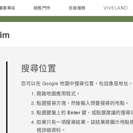
優惠專區
銷售門市
支援服務
VIVELAND
焦點訊息
智慧型手機
校園專案
銷售通路
配件
企業採購
im‎
搜尋位置
您可以在
Google 地圖
中搜尋位置，包括像是地址，
開啟
地圖
應用程式。
點選搜尋方塊，然後輸入想要搜尋的地點。
點選鍵盤上的
Enter
鍵，或點選建議的搜尋
如果只有一項搜尋結果，該結果將顯示地點
視詳細資料。