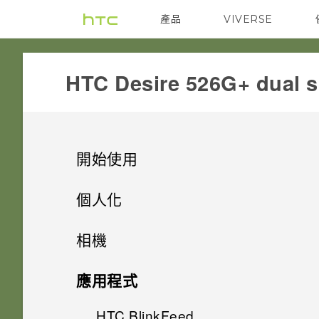
產品
VIVERSE
VIVE
G REIGNS
HTC Desire 526G+ dual s
開始使用
打開包裝
個人化
熟悉新手機的功能
設定手機
HTC Desire 526G+ dual sim
相機
個人化
螢幕導覽按鈕
背蓋
相機
初次設定 HTC Desire 526G+
應用程式
dual sim
觸控手勢
主畫面桌布
雙 Micro SIM 卡
HTC BlinkFeed
使用 Android 相機