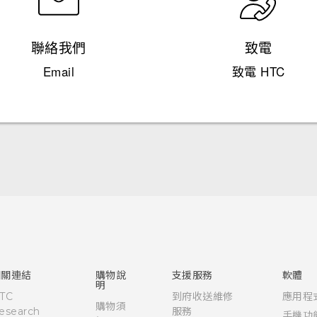
聯絡我們
致電
Email
致電 HTC
快速入門手冊
使用手冊
相關連結
購物說
支援服務
軟體
明
TC
到府收送維修
應用程
購物須
esearch
服務
手機功