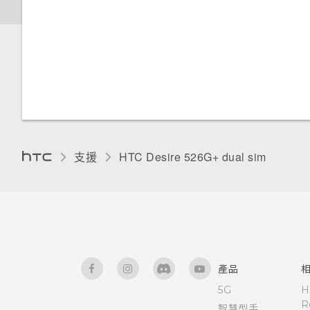
調整螢幕關閉前的閒置時間
手動調整螢幕亮度
變更螢幕語言
使用憑證
支援
HTC Desire 526G+ dual sim‎
產品
5G
H
R
智慧型手