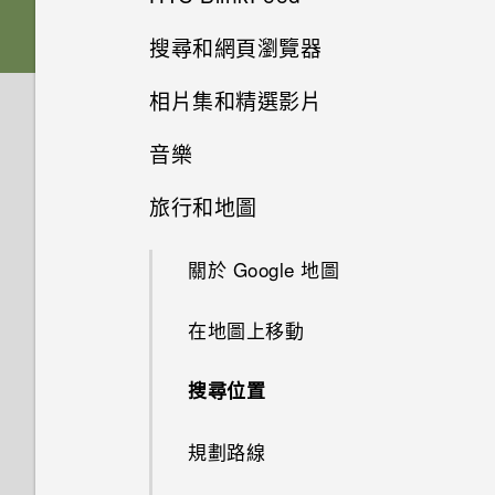
透過藍牙從舊手機傳輸聯絡人
休眠模式
啟動列
搜尋和網頁瀏覽器
記憶卡
生動的主畫面
安裝更新
相片集和精選影片
將螢幕解鎖
新增小工具到主畫面
使用 Google 即時資訊取得最當
電池
開啟或關閉 HTC BlinkFeed
下的資訊
手動檢查更新
音樂
在相片集內檢視相片和影片
開啟應用程式
新增主畫面捷徑
切換手機開關
選取摘要
搜尋 HTC Desire 526G+ dual
旅行和地圖
聆聽音樂
編輯相片
切換最近使用的應用程式
sim 和網路
編輯主畫面面板
從 HTC BlinkFeed 閱讀文章
關於 Google 地圖
建立音樂播放清單
檢視及編輯精選影片
通知面板
瀏覽網頁
變更主畫面
從 HTC BlinkFeed 刪除方塊磚
在地圖上移動
新增歌曲至佇列
使用快速設定
將網頁加入我的最愛
分類小工具面板和啟動列上的應
張貼到社交網路
用程式
搜尋位置
認識手機設定
清除瀏覽器記錄
排列應用程式
規劃路線
變更鈴聲和通知音效