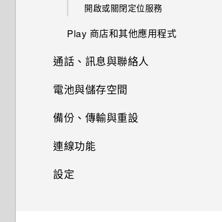
在鎖定螢幕上新增小工具
開啟或關閉定位服務
擷取 HTC Desire 526G+ dual
sim畫面
關閉鎖定螢幕
Play 商店和其他應用程式
分享文字
通話、訊息與聯絡人
從 Play 商店取得應用程式
HTC Sense 鍵盤
手機通話功能
電池與儲存空間
從網路下載應用程式
訊息
輸入文字
儲存空間和檔案
切換靜音、震動和一般模式
備份、傳輸與重設
建立影片播放清單
聯絡人
使用文字預測輸入文字
透過 Android 訊息傳送簡訊或
通話期間可以執行的動作
備份及重設
儲存空間類型
檢視日曆
連線功能
多媒體簡訊
電子郵件
聯絡人清單
使用滑行鍵盤
設定多方通話
在 HTC Desire 526G+ dual sim
網際網路連線
將設定備份至 Google
觀賞 YouTube
設定
內複製檔案
新增電子郵件帳號
設定個人的聯絡資訊
語音輸入文字
藍牙
撥打緊急電話
將資料、媒體和應用程式備份至
設定和隱私權
使用時鐘應用程式
開啟或關閉數據連線
檔案管理員
記憶卡
查看郵件
新增新的聯絡人
選取、複製及貼上文字
連接藍牙耳機