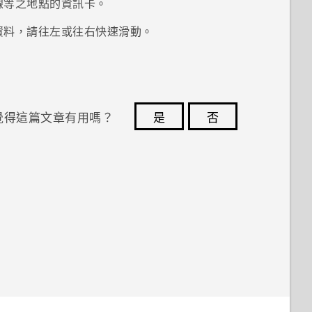
線等之地點的資訊卡。
資料，請往左或往右快速滑動。
覺得這篇文章有用嗎？
是
否
您的意見回報可協助他人查看最實用的資訊。