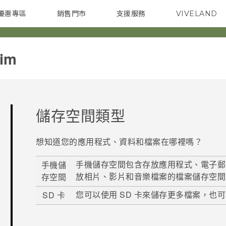
優惠專區
銷售門市
支援服務
VIVELAND
焦點訊息
智慧型手機
校園專案
銷售通路
配件
企業採購
im‎
儲存空間類型
想知道您的應用程式、資料和檔案在哪裡嗎？
手機儲存空間包含存放應用程式、電子郵
手機儲
放相片、影片和音樂檔案的檔案儲存空間
存空間
您可以使用 SD 卡來儲存更多檔案，也
SD 卡