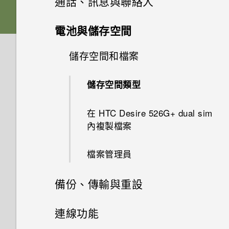
通話、訊息與聯絡人
透過藍牙從舊手機傳輸聯絡人
休眠模式
啟動列
搜尋和網頁瀏覽器
記憶卡
手機通話功能
生動的主畫面
電池與儲存空間
安裝更新
相片集和精選影片
將螢幕解鎖
新增小工具到主畫面
訊息
使用 Google 即時資訊取得最當
電池
開啟或關閉 HTC BlinkFeed
儲存空間和檔案
切換靜音、震動和一般模式
下的資訊
手動檢查更新
音樂
聯絡人
在相片集內檢視相片和影片
開啟應用程式
新增主畫面捷徑
切換手機開關
透過 Android 訊息傳送簡訊或
選取摘要
通話期間可以執行的動作
儲存空間類型
搜尋 HTC Desire 526G+ dual
多媒體簡訊
旅行和地圖
電子郵件
聆聽音樂
編輯相片
切換最近使用的應用程式
sim 和網路
聯絡人清單
編輯主畫面面板
從 HTC BlinkFeed 閱讀文章
設定多方通話
在 HTC Desire 526G+ dual sim
Play 商店和其他應用程式
關於 Google 地圖
內複製檔案
建立音樂播放清單
新增電子郵件帳號
檢視及編輯精選影片
通知面板
瀏覽網頁
設定個人的聯絡資訊
變更主畫面
從 HTC BlinkFeed 刪除方塊磚
撥打緊急電話
從 Play 商店取得應用程式
在地圖上移動
檔案管理員
新增歌曲至佇列
查看郵件
使用快速設定
將網頁加入我的最愛
新增新的聯絡人
分類小工具面板和啟動列上的應
張貼到社交網路
接聽來電或拒接來電
用程式
從網路下載應用程式
搜尋位置
備份、傳輸與重設
傳送電子郵件訊息
認識手機設定
清除瀏覽器記錄
編輯聯絡人的資訊
撥打電話
排列應用程式
建立影片播放清單
備份及重設
規劃路線
連線功能
讀取及回覆電子郵件訊息
變更鈴聲和通知音效
聯繫聯絡人
撥打快速撥號號碼