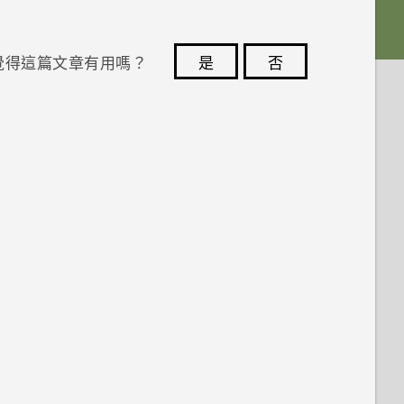
覺得這篇文章有用嗎？
是
否
您的意見回報可協助他人查看最實用的資訊。