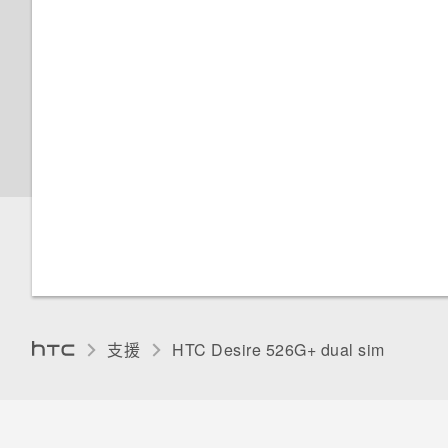
新增及同步帳號
顯示電池百分比
移除帳號
查看電池使用量和記錄
關閉畫面自動旋轉功能
延長電池使用時間的提示
調整螢幕關閉前的閒置時間
手動調整螢幕亮度
變更螢幕語言
使用憑證
支援
HTC Desire 526G+ dual sim‎