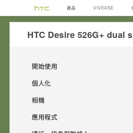
產品
VIVERSE
VIVE
G REIGNS
HTC Desire 526G+ dual s
開始使用
打開包裝
個人化
熟悉新手機的功能
設定手機
HTC Desire 526G+ dual sim
相機
個人化
螢幕導覽按鈕
背蓋
相機
初次設定 HTC Desire 526G+
應用程式
dual sim
觸控手勢
主畫面桌布
雙 Micro SIM 卡
HTC BlinkFeed
使用 Android 相機