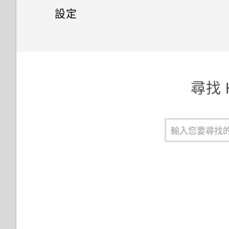
在鎖定螢幕上新增小工具
檢視日曆
開啟或關閉定位服務
網際網路連線
將設定備份至 Google
設定
搜尋電子郵件訊息
擷取 HTC Desire 526G+ dual
從 SIM 卡匯入聯絡人
查看通話記錄
sim畫面
關閉鎖定螢幕
觀賞 YouTube
藍牙
將資料、媒體和應用程式備份至
設定和隱私權
開啟或關閉數據連線
檢視 Gmail 收件匣
從儲存空間匯入聯絡人
記憶卡
分享文字
使用時鐘應用程式
連接藍牙耳機
Wi-Fi
管理 Micro SIM 卡
使用 Gmail
傳送聯絡人資訊
從記憶卡還原資料、媒體和應用
尋找 H
HTC Sense 鍵盤
解除安裝應用程式
程式
與藍牙裝置解除配對
管理數據使用量
選擇要連線到 3G 網路的 Micro
在 Gmail 中回覆或轉寄電子郵
聯絡人群組
SIM 卡
件訊息
輸入文字
重新啟動 HTC Desire 526G+
連線到虛擬私有網路 (VPN)
dual sim (軟體重設)
為 Micro SIM 卡指派 PIN 碼
使用文字預測輸入文字
使用 HTC Desire 526G+ dual
重設 HTC Desire 526G+ dual
sim 作為 Wi-Fi 熱點
以螢幕鎖定保護 HTC Desire
使用滑行鍵盤
sim (硬體重設)
526G+ dual sim
透過 USB 數據連線分享手機的
語音輸入文字
網際網路連線
開啟或關閉飛安模式
選取、複製及貼上文字