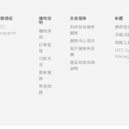
快速入門手冊
使用手冊
相關連結
購物說
支援服務
軟體
明
TC
到府收送維修
應用程
購物須
esearch
服務
手機功
知
服務中心資訊
相機工
訂單管
客戶服務佈告
HTC S
理
欄
Manag
付款方
產品有限保固
式
說明
售後服
務
常見問
題