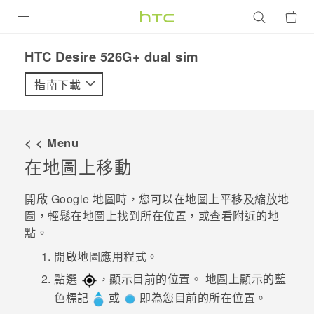
產品
HTC Desire 526G+ dual sim‎
VIVE
指南下載
G REIGNS
智慧型手機
< < Menu
配件
在地圖上移動
VIVERSE
開啟
Google 地圖
時，您可以在地圖上平移及縮放地
圖，輕鬆在地圖上找到所在位置，或查看附近的地
優惠專區
點。
焦點訊息
銷售門市
開啟
地圖
應用程式。
校園專案
點選
，顯示目前的位置。
地圖上顯示的藍
銷售通路
支援服務
色標記
或
即為您目前的所在位置。
企業採購
VIVELAND