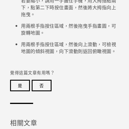
若要縮小，請用一手握住手機，用大拇指點兩
下，點第二下時按住畫面，然後將大拇指向上
拖曳。
用兩根手指按住區域，然後拖曳手指畫圓，可
旋轉地圖。
用兩根手指按住區域，然後向上滑動，可檢視
地圖的傾斜視圖，向下滑動則返回俯瞰視圖。
覺得這篇文章有用嗎？
是
否
感謝您！您的意見回報可協助他人查看最實用的資訊。
相關文章