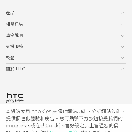
快速入門手冊
產品
使用手冊
5G
相關連結
智慧型手機
HTC Research
購物說明
配件
購物須知
支援服務
VIVE
訂單管理
到府收送維修服務
軟體
付款方式
服務中心資訊
應用程式
關於 HTC
售後服務
客戶服務佈告欄
手機功能
ESG
常見問題
產品有限保固說明
相機工具
新聞稿
HTC Sync Manager
投資人
加入 HTC
本網站使用 cookies 來優化網站功能、分析網站效能、
© 2011-2026 HTC Corporation
隱私權政策
提供個性化體驗和廣告。您可點擊下方按鈕接受我們的
HTC 法律文件
產品安全性
cookies，或在「Cookie 喜好設定」上管理您的偏
宏達國際電子股份有限公司 | 統一編號16003518