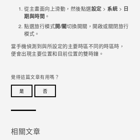
從
主畫面
向上滑動，然後點選
設定
>
系統
>
日
登入
期與時間
。
點選
旅行模式
開/關
切換開關，開啟或關閉旅行
模式。
當手機偵測到與所設定的主要時區不同的時區時，
便會出現主要位置和目前位置的雙時鐘。
覺得這篇文章有用嗎？
是
否
感謝您！您的意見回報可協助他人查看最實用的資訊。
相關文章