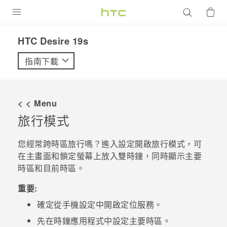
產品
‎HTC Desire 19s‎
VIVE
指南下載
G REIGNS
智慧型手機
< < Menu
配件
旅行模式
VIVERSE
您經常跨時區旅行嗎？進入設定開啟
旅行模式
，可
在主畫面和鎖定螢幕上放入雙時鐘，同時顯示主要
優惠專區
時區和目前時區。
焦點訊息
銷售門市
重要:
校園專案
銷售通路
支援服務
確定從手機設定中開啟定位服務。
企業採購
先在
時鐘
應用程式中設定主要時區。
VIVELAND