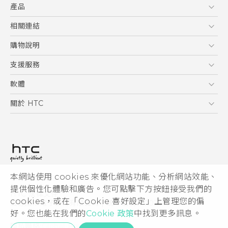
產品
使用手冊
Quick start guide
5G
相關連結
User manual
智慧型手機
HTC Research
購物說明
配件
購物須知
支援服務
VIVE
訂單管理
到府收送維修服務
軟體
付款方式
服務中心資訊
應用程式
關於 HTC
售後服務
客戶服務佈告欄
手機功能
ESG
常見問題
產品有限保固說明
相機工具
新聞稿
HTC Sync Manager
投資人
加入 HTC
本網站使用 cookies 來優化網站功能、分析網站效能、
© 2011-2026 HTC Corporation
隱私權政策
提供個性化體驗和廣告。您可點擊下方按鈕接受我們的
HTC 法律文件
產品安全性
cookies，或在「Cookie 喜好設定」上管理您的偏
宏達國際電子股份有限公司 | 統一編號16003518
好。您也能在我們的
Cookie 政策
中找到更多訊息。
Cookie
隱私聯絡:
Global-Privacy@htc.com